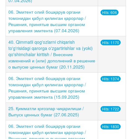
07.04.2026)
06. Эмитент олий бошқарув органи
Hits: 606
томонидан қабул қилинган қарорлар /
Решения, принятые высшим органом
управления эмитента (07.04.2026)
40. Qimmatli qog'ozlarni chiqarish
Hits: 1170
to'g'risidagi qarorga o'zgartirishlar va (yoki)
qo'shimchalar kiritish / Внесение
изменений и (или) дополнений в решение
о выпуске ценных бумаг (20.11.2025)
06. Эмитент олий бошқарув органи
Hits: 1374
томонидан қабул қилинган қарорлар /
Решения, принятые высшим органом
управления эмитента (15.09.2025)
25. Қимматли қоғозлар чиқарилиши /
Hits: 1722
Выпуск ценных бумаг (27.06.2025)
06. Эмитент олий бошқарув органи
Hits: 1830
томонидан қабул қилинган қарорлар /
Решения, принятые высшим органом