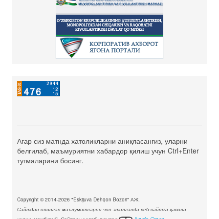
Агар сиз матнда хатоликларни аниқласангиз, уларни
белгилаб, маъмуриятни хабардор қилиш учун Ctrl+Enter
тугмаларини босинг.
Copyright © 2014-2026 "Eskijuva Dehqon Bozori" АЖ.
Сайтдан олинган маълумотларни чоп этилганда веб-сайтга ҳавола