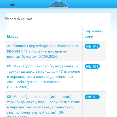
Муҳим фактлар
Куришлар
Мавзу
сони
32. Qimmatli qog'ozlarga doir daromadlarni
Hits: 612
hisoblash / Начисление доходов по
ценным бумагам (07.04.2026)
08. Мансабдор шахслар (кузатув кенгаши)
Hits: 591
таркибида шахс ўзгаришлари / Изменение
в персональном составе должностных
лиц (наблюдательного совета)
(07.04.2026)
08. Мансабдор шахслар (ижро орган)
Hits: 606
таркибида шахс ўзгаришлари / Изменение
в персональном составе должностных
лиц (исполнительный орган) (06-