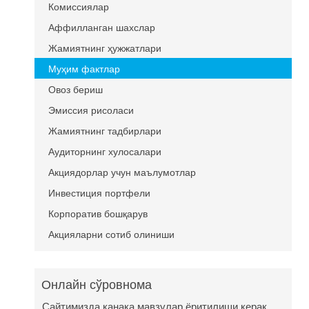
Комиссиялар
Аффилланган шахслар
Жамиятнинг ҳужжатлари
Муҳим фактлар
Овоз бериш
Эмиссия рисоласи
Жамиятнинг тадбирлари
Аудиторнинг хулосалари
Акциядорлар учун маълумотлар
Инвестиция портфели
Корпоратив бошқарув
Акцияларни сотиб олиниши
Онлайн сўровнома
Сайтимизда канака мавзулар ёритилиши керак