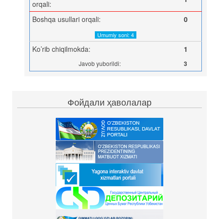
orqali:
Boshqa usullari orqali:
0
Umumiy soni: 4
Ko’rib chiqilmokda:
1
Javob yuborildi:
3
Фойдали ҳаволалар