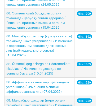
управления эмитента (24.05.2025)
06. Эмитент олий бошқарув органи
Hits: 1909
томонидан қабул қилинган қарорлар /
Решения, принятые высшим органом
управления эмитента (15.04.2025)
08. Мансабдор шахслар (кузатув кенгаши)
Hits: 1862
таркибида шахс ўзгаришлари / Изменение
в персональном составе должностных
лиц (наблюдательного совета)
(15.04.2025)
32. Qimmatli qog'ozlarga doir daromadlarni
Hits: 1863
hisoblash / Начисление доходов по
ценным бумагам (15.04.2025)
36. Аффилланган шахслар рўйхатидаги
Hits: 1920
ўзгаришлар / Изменения в списке
аффилированных лиц (07.04.2025)
08. Мансабдор шахслар (ижро орган)
Hits: 1920
таркибида шахс ўзгаришлари / Изменение