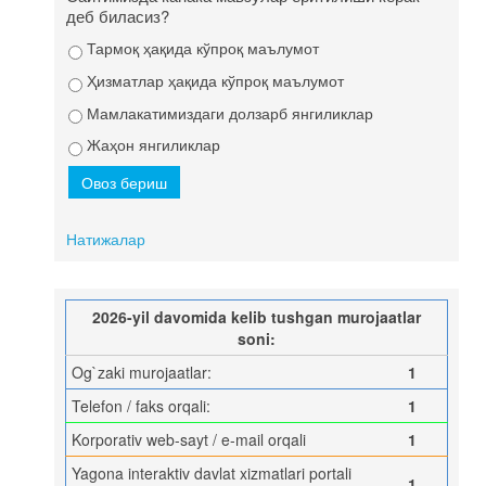
деб биласиз?
Тармоқ ҳақида кўпроқ маълумот
Ҳизматлар ҳақида кўпроқ маълумот
Мамлакатимиздаги долзарб янгиликлар
Жаҳон янгиликлар
Натижалар
2026-yil davomida kelib tushgan murojaatlar
soni:
Og`zaki murojaatlar:
1
Telefon / faks orqali:
1
Korporativ web-sayt / e-mail orqali
1
Yagona interaktiv davlat xizmatlari portali
1