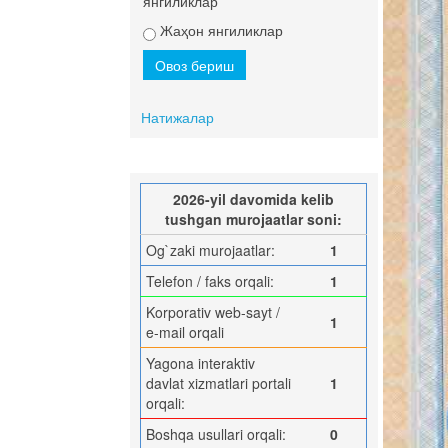
янгиликлар
Жаҳон янгиликлар
Натижалар
2026-yil davomida kelib
tushgan murojaatlar soni:
Og`zaki murojaatlar:
1
Telefon / faks orqali:
1
Korporativ web-sayt /
1
e-mail orqali
Yagona interaktiv
davlat xizmatlari portali
1
orqali:
Boshqa usullari orqali:
0