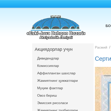
БО
Расмий
Акциядорлар учун
Серти
Дивидендлар
Комиссиялар
Аффилланган шахслар
Жамиятнинг ҳужжатлари
Муҳим фактлар
Овоз бериш
Эмиссия рисоласи
Жамиятнинг тадбирлари