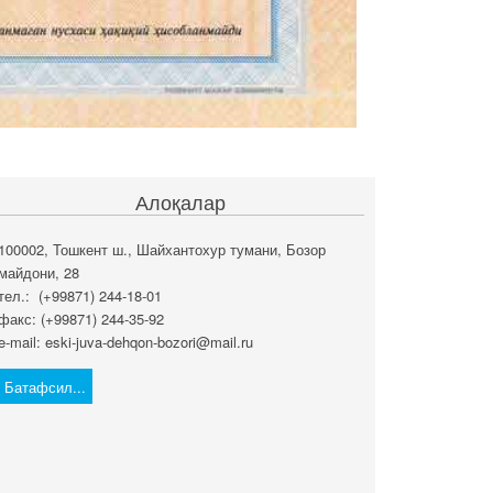
Алоқалар
100002, Тошкент ш., Шайхантохур тумани, Бозор
майдони, 28
тел.: (+99871) 244-18-01
факс: (+99871) 244-35-92
e-mail: eski-juva-dehqon-bozori@mail.ru
Батафсил...