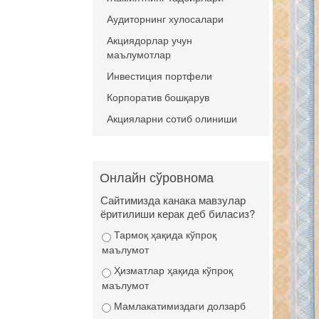
Аудиторнинг хулосалари
Акциядорлар учун
маълумотлар
Инвестиция портфели
Корпоратив бошқарув
Акцияларни сотиб олиниши
Онлайн сўровнома
Сайтимизда канака мавзулар
ёритилиши керак деб биласиз?
Тармоқ ҳақида кўпроқ
маълумот
Ҳизматлар ҳақида кўпроқ
маълумот
Мамлакатимиздаги долзарб