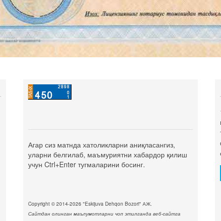
Агар сиз матнда хатоликларни аниқласангиз,
уларни белгилаб, маъмуриятни хабардор қилиш
учун Ctrl+Enter тугмаларини босинг.
Copyright © 2014-2026 "Eskijuva Dehqon Bozori" АЖ.
Сайтдан олинган маълумотларни чоп этилганда веб-сайтга