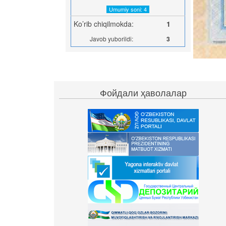
Umumiy soni: 4
Ko’rib chiqilmokda:
1
Javob yuborildi:
3
Фойдали ҳаволалар