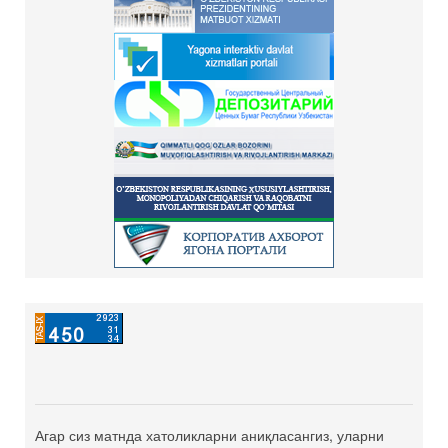
Агар сиз матнда хатоликларни аниқласангиз, уларни