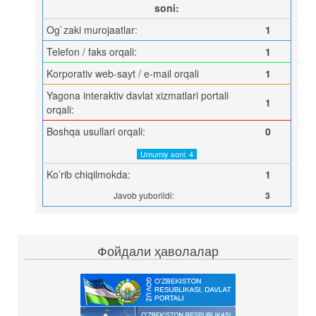
soni:
Og`zaki murojaatlar:
1
Telefon / faks orqali:
1
Korporativ web-sayt / e-mail orqali
1
Yagona interaktiv davlat xizmatlari portali
1
orqali:
Boshqa usullari orqali:
0
Umumiy soni: 4
Ko’rib chiqilmokda:
1
Javob yuborildi:
3
Фойдали ҳаволалар