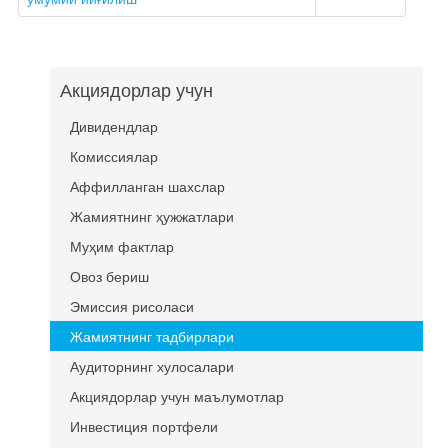
Акциядорлар учун
Дивидендлар
Комиссиялар
Аффилланган шахслар
Жамиятнинг ҳужжатлари
Муҳим фактлар
Овоз бериш
Эмиссия рисоласи
Жамиятнинг тадбирлари
Аудиторнинг хулосалари
Акциядорлар учун маълумотлар
Инвестиция портфели