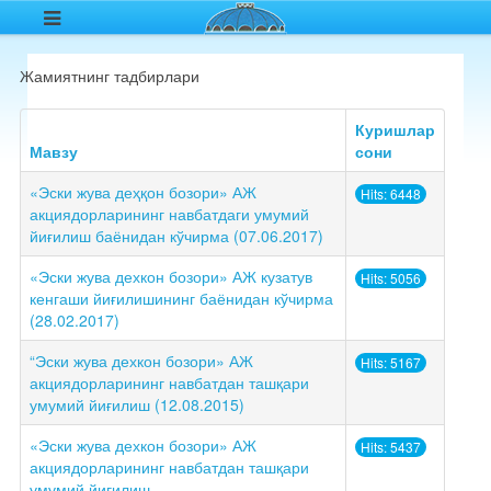
Жамиятнинг тадбирлари
Куришлар
Мавзу
сони
«Эски жува деҳқон бозори» АЖ
Hits: 6448
акциядорларининг навбатдаги умумий
йиғилиш баёнидан кўчирма (07.06.2017)
«Эски жува дехкон бозори» АЖ кузатув
Hits: 5056
кенгаши йиғилишининг баёнидан кўчирма
(28.02.2017)
“Эски жува дехкон бозори» АЖ
Hits: 5167
акциядорларининг навбатдан ташқари
умумий йиғилиш (12.08.2015)
«Эски жува дехкон бозори» АЖ
Hits: 5437
акциядорларининг навбатдан ташқари
умумий йиғилиш