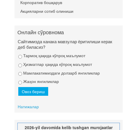
Корпоратив бошқарув
Акцияларни сотиб олиниши
Онлайн сўровнома
Сайтимизда канака мавзулар ёритилиши керак
деб биласиз?
Тармоқ ҳақида кўпроқ маълумот
Ҳизматлар ҳақида кўпроқ маълумот
Мамлакатимиздаги долзарб янгиликлар
Жаҳон янгиликлар
Натижалар
2026-yil davomida kelib tushgan murojaatlar