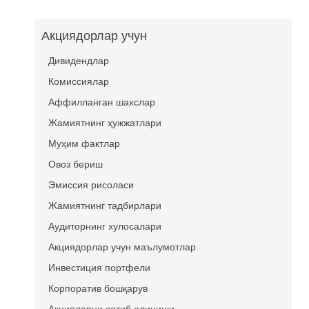
Акциядорлар учун
Дивидендлар
Комиссиялар
Аффилланган шахслар
Жамиятнинг ҳужжатлари
Муҳим фактлар
Овоз бериш
Эмиссия рисоласи
Жамиятнинг тадбирлари
Аудиторнинг хулосалари
Акциядорлар учун маълумотлар
Инвестиция портфели
Корпоратив бошқарув
Акцияларни сотиб олиниши