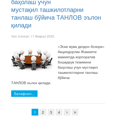
баҳолаш учун
мустақил ташкилотларни
танлаш бўйича ТАНЛОВ эълон
қилади
Чоп этилган:
11 Феврал 2025
.
«Эски жува деҳқон бозори»
Акциядорлик Жамияти
жамиятда корпоратив
бошқарув тизимини
баҳолаш учун мустақил
ташкилотларни танлаш
бўйича
ТАНЛОВ эълон қилади.
Батафсил...
1
2
3
4