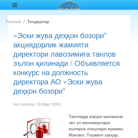
Расмий
Тендерлар
«Эски жува деҳқон бозори”
акциядорлик жамияти
директори лавозимига танлов
эълон қилинади / Объявляется
конкурс на должность
директора АО «Эски жува
деҳқон бозори”
Чоп этилган:
10 Март 2026
.
Танловда юқори малакали
чет эл менежерлари
иштирок этишлари мумкин.
Манзил: Тошкент шаҳар,