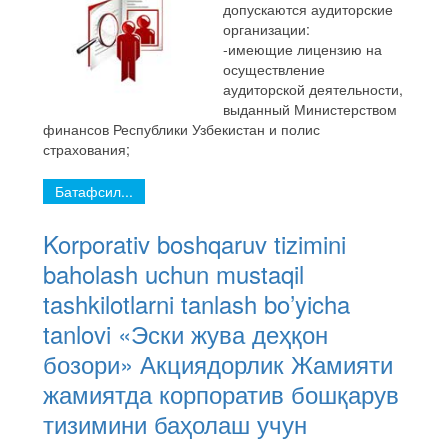
допускаются аудиторские
организации:
-имеющие лицензию на
осуществление
аудиторской деятельности,
выданный Министерством
финансов Республики Узбекистан и полис
страхования;
Батафсил...
Korporativ boshqaruv tizimini
baholash uchun mustaqil
tashkilotlarni tanlash bo’yicha
tanlovi «Эски жува деҳқон
бозори» Акциядорлик Жамияти
жамиятда корпоратив бошқарув
тизимини баҳолаш учун