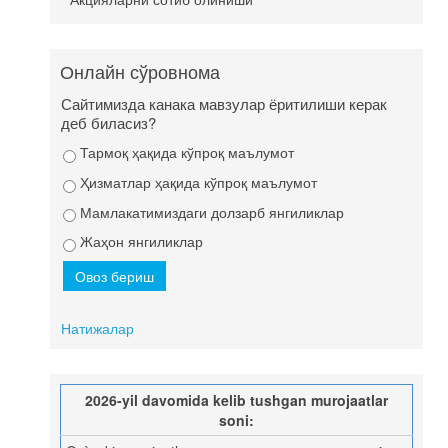
Онлайн сўровнома
Сайтимизда канака мавзулар ёритилиши керак
деб биласиз?
Тармоқ ҳақида кўпроқ маълумот
Ҳизматлар ҳақида кўпроқ маълумот
Мамлакатимиздаги долзарб янгиликлар
Жаҳон янгиликлар
Натижалар
2026-yil davomida kelib tushgan murojaatlar
soni: