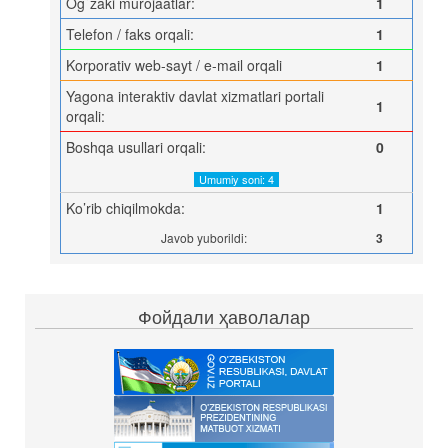
Og`zaki murojaatlar:
1
Telefon / faks orqali:
1
Korporativ web-sayt / e-mail orqali
1
Yagona interaktiv davlat xizmatlari portali
1
orqali:
Boshqa usullari orqali:
0
Umumiy soni: 4
Ko’rib chiqilmokda:
1
Javob yuborildi:
3
Фойдали ҳаволалар