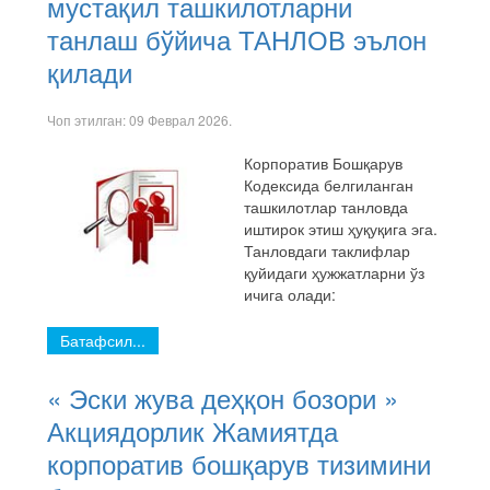
мустақил ташкилотларни
танлаш бўйича ТАНЛОВ эълон
қилади
Чоп этилган:
09 Феврал 2026
.
Корпоратив Бошқарув
Кодексида белгиланган
ташкилотлар танловда
иштирок этиш ҳуқуқига эга.
Танловдаги таклифлар
қуйидаги ҳужжатларни ўз
ичига олади:
Батафсил...
« Эски жува деҳқон бозори »
Акциядорлик Жамиятда
корпоратив бошқарув тизимини