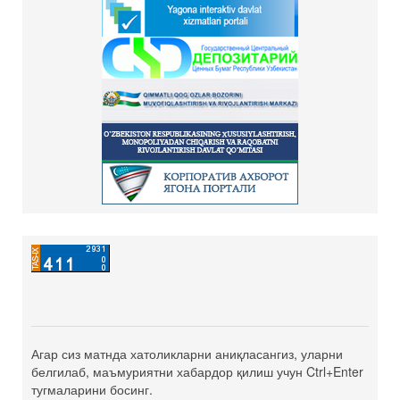
Агар сиз матнда хатоликларни аниқласангиз, уларни
белгилаб, маъмуриятни хабардор қилиш учун Ctrl+Enter
тугмаларини босинг.