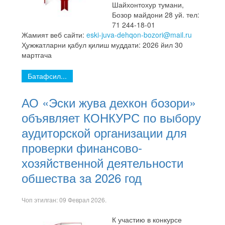
Шайхонтохур тумани,
Бозор майдони 28 уй. тел:
71 244-18-01
Жамият веб сайти:
eski-juva-dehqon-bozori@mail.ru
Ҳужжатларни қабул қилиш муддати: 2026 йил 30
мартгача
Батафсил...
АО «Эски жува дехкон бозори»
объявляет КОНКУРС по выбору
аудиторской организации для
проверки финансово-
хозяйственной деятельности
обшества за 2026 год
Чоп этилган:
09 Феврал 2026
.
К участию в конкурсе