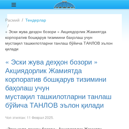
Расмий
Тендерлар
« Эски жува деҳқон бозори » Акциядорлик Жамиятда
корпоратив бошқарув тизимини баҳолаш учун
мустақил ташкилотларни танлаш бўйича ТАНЛОВ эълон
қилади
« Эски жува деҳқон бозори »
Акциядорлик Жамиятда
корпоратив бошқарув тизимини
баҳолаш учун
мустақил ташкилотларни танлаш
бўйича ТАНЛОВ эълон қилади
Чоп этилган:
11 Феврал 2025
.
«Эски жува деҳқон бозори» Акциядорлик Жамияти