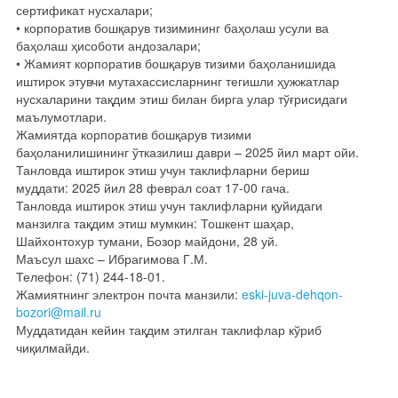
сертификат нусхалари;
• корпоратив бошқарув тизимининг баҳолаш усули ва
баҳолаш ҳисоботи андозалари;
• Жамият корпоратив бошқарув тизими баҳоланишида
иштирок этувчи мутахассисларнинг тегишли ҳужжатлар
нусхаларини тақдим этиш билан бирга улар тўғрисидаги
маълумотлари.
Жамиятда корпоратив бошқарув тизими
баҳоланилишининг ўтказилиш даври – 2025 йил март ойи.
Танловда иштирок этиш учун таклифларни бериш
муддати: 2025 йил 28 феврал соат 17-00 гача.
Танловда иштирок этиш учун таклифларни қуйидаги
манзилга тақдим этиш мумкин: Тошкент шаҳар,
Шайхонтохур тумани, Бозор майдони, 28 уй.
Маъсул шахс – Ибрагимова Г.М.
Телефон: (71) 244-18-01.
Жамиятнинг электрон почта манзили:
eski-juva-dehqon-
bozori@mail.ru
Муддатидан кейин тақдим этилган таклифлар кўриб
чиқилмайди.