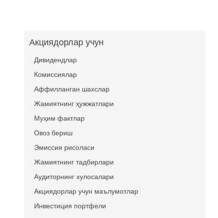
Акциядорлар учун
Дивидендлар
Комиссиялар
Аффилланган шахслар
Жамиятнинг ҳужжатлари
Муҳим фактлар
Овоз бериш
Эмиссия рисоласи
Жамиятнинг тадбирлари
Аудиторнинг хулосалари
Акциядорлар учун маълумотлар
Инвестиция портфели