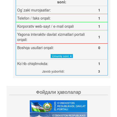
soni:
Og`zaki murojaatlar:
1
Telefon / faks orqali:
1
Korporativ web-sayt / e-mail orqali
1
Yagona interaktiv davlat xizmatlari portali
1
orqali:
Boshqa usullari orqali:
0
Umumiy soni: 4
Ko’rib chiqilmokda:
1
Javob yuborildi:
3
Фойдали ҳаволалар