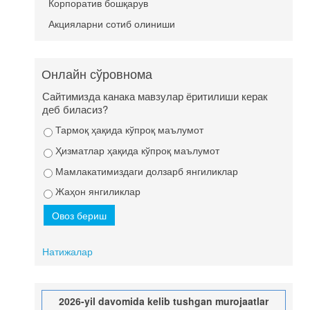
Корпоратив бошқарув
Акцияларни сотиб олиниши
Онлайн сўровнома
Сайтимизда канака мавзулар ёритилиши керак
деб биласиз?
Тармоқ ҳақида кўпроқ маълумот
Ҳизматлар ҳақида кўпроқ маълумот
Мамлакатимиздаги долзарб янгиликлар
Жаҳон янгиликлар
Натижалар
2026-yil davomida kelib tushgan murojaatlar