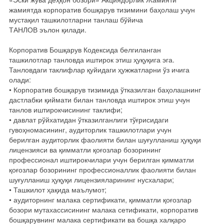
жамиятда корпоратив бошқарув тизимини баҳолаш учун
мустақил ташкилотларни танлаш бўйича
ТАНЛОВ эълон қилади.
Корпоратив Бошқарув Кодексида белгиланган
ташкилотлар танловда иштирок этиш ҳуқуқига эга.
Танловдаги таклифлар қуйидаги ҳужжатларни ўз ичига
олади:
• Корпоратив бошқарув тизимида ўтказилган баҳолашнинг
дастлабки қиймати билан танловда иштирок этиш учун
танлов иштирокчисининг таклифи;
• давлат рўйхатидан ўтказилганлиги тўғрисидаги
гувоҳномасининг, аудиторлик ташкилотлари учун
берилган аудиторлик фаолияти билан шуғулланиш ҳуқуқи
лицензияси ва қимматли қоғозлар бозорининг
профессионал иштирокчилари учун берилган қимматли
қоғозлар бозорининг профессионаллик фаолияти билан
шуғулланиш ҳуқуқи лицензияларининг нусхалари;
• Ташкилот ҳақида маълумот;
• аудиторнинг малака сертификати, қимматли қоғозлар
бозори мутахассисининг малака сетификати, корпоратив
бошқарувнинг малака сертификати ва бошқа халқаро