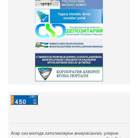
Агар сиз матнда хатоликларни аниқласангиз, уларни