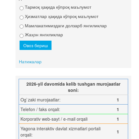
Тармоқ ҳақида кўпроқ маълумот
Ҳизматлар ҳақида кўпроқ маълумот
Мамлакатимиздаги долзарб янгиликлар
Жаҳон янгиликлар
Натижалар
2026-yil davomida kelib tushgan murojaatlar
soni:
Og`zaki murojaatlar:
1
Telefon / faks orqali:
1
Korporativ web-sayt / e-mail orqali
1
Yagona interaktiv davlat xizmatlari portali
1
orqali: