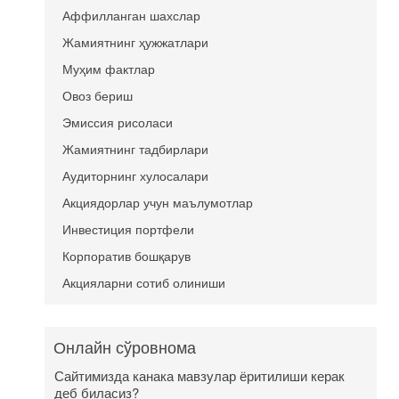
Аффилланган шахслар
Жамиятнинг ҳужжатлари
Муҳим фактлар
Овоз бериш
Эмиссия рисоласи
Жамиятнинг тадбирлари
Аудиторнинг хулосалари
Акциядорлар учун маълумотлар
Инвестиция портфели
Корпоратив бошқарув
Акцияларни сотиб олиниши
Онлайн сўровнома
Сайтимизда канака мавзулар ёритилиши керак
деб биласиз?