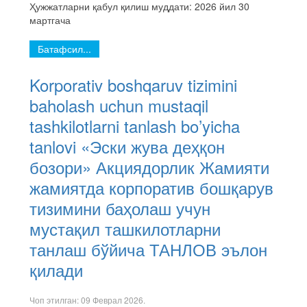
Ҳужжатларни қабул қилиш муддати: 2026 йил 30
мартгача
Батафсил...
Korporativ boshqaruv tizimini
baholash uchun mustaqil
tashkilotlarni tanlash bo’yicha
tanlovi «Эски жува деҳқон
бозори» Акциядорлик Жамияти
жамиятда корпоратив бошқарув
тизимини баҳолаш учун
мустақил ташкилотларни
танлаш бўйича ТАНЛОВ эълон
қилади
Чоп этилган:
09 Феврал 2026
.