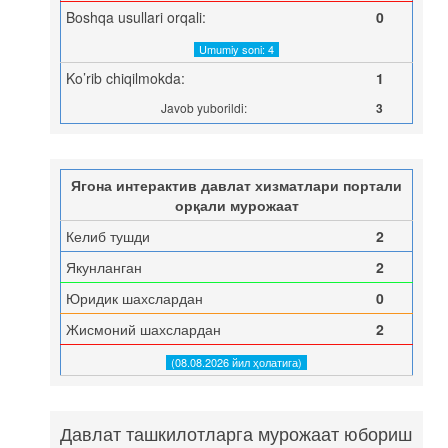
Boshqa usullari orqali:
0
Umumiy soni: 4
Ko’rib chiqilmokda:
1
Javob yuborildi:
3
Ягона интерактив давлат хизматлари портали
орқали мурожаат
Келиб тушди
2
Якунланган
2
Юридик шахслардан
0
Жисмоний шахслардан
2
(08.08.2026 йил ҳолатига)
Давлат ташкилотларга мурожаат юбориш