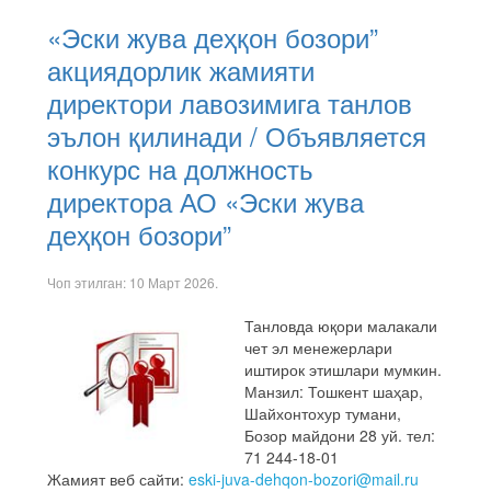
«Эски жува деҳқон бозори”
акциядорлик жамияти
директори лавозимига танлов
эълон қилинади / Объявляется
конкурс на должность
директора АО «Эски жува
деҳқон бозори”
Чоп этилган:
10 Март 2026
.
Танловда юқори малакали
чет эл менежерлари
иштирок этишлари мумкин.
Манзил: Тошкент шаҳар,
Шайхонтохур тумани,
Бозор майдони 28 уй. тел:
71 244-18-01
Жамият веб сайти:
eski-juva-dehqon-bozori@mail.ru