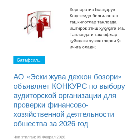
Корпоратив Бошқарув
Кодексида белгиланган
ташкилотлар танловда
иштирок этиш ҳуқуқига эга.
Танловдаги таклифлар
қуйидаги ҳужжатларни ўз
ичига олади:
Батафсил...
АО «Эски жува дехкон бозори»
объявляет КОНКУРС по выбору
аудиторской организации для
проверки финансово-
хозяйственной деятельности
обшества за 2026 год
Чоп этилган:
09 Феврал 2026
.