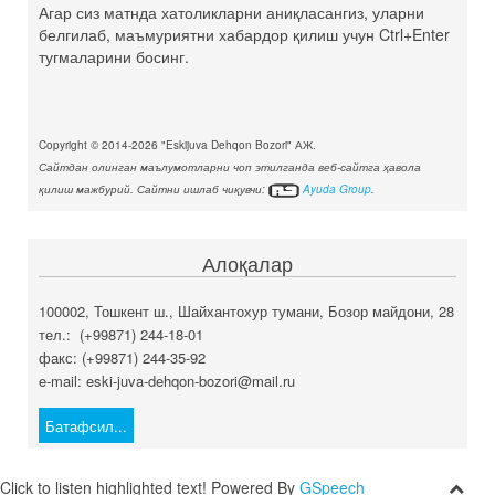
Агар сиз матнда хатоликларни аниқласангиз, уларни
белгилаб, маъмуриятни хабардор қилиш учун Ctrl+Enter
тугмаларини босинг.
Copyright © 2014-2026 "Eskijuva Dehqon Bozori" АЖ.
Сайтдан олинган маълумотларни чоп этилганда веб-сайтга ҳавола
қилиш мажбурий. Сайтни ишлаб чиқувчи:
Ayuda Group
.
Алоқалар
100002, Тошкент ш., Шайхантохур тумани, Бозор майдони, 28
тел.: (+99871) 244-18-01
факс: (+99871) 244-35-92
e-mail: eski-juva-dehqon-bozori@mail.ru
Батафсил...
Click to listen highlighted text!
Powered By
GSpeech