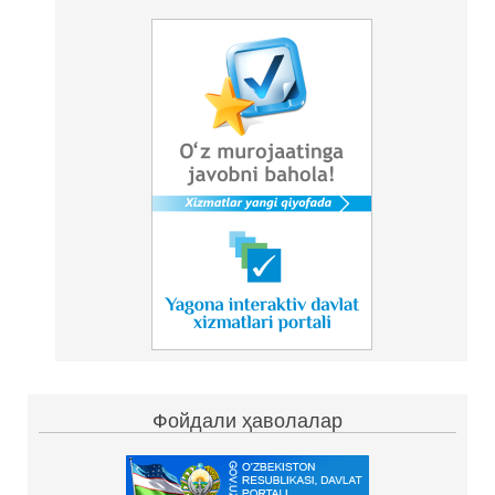
Фойдали ҳаволалар