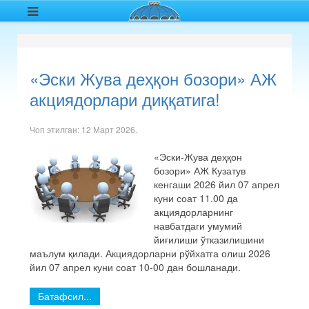
«Эски Жува деҳқон бозори» АЖ
акциядорлари диққатига!
Чоп этилган:
12 Март 2026
.
«Эски-Жува деҳқон
бозори» АЖ Кузатув
кенгаши 2026 йил 07 апрел
куни соат 11.00 да
акциядорларнинг
навбатдаги умумий
йиғилиши ўтказилишини
маълум қилади. Акциядорларни рўйхатга олиш 2026
йил 07 апрел куни соат 10-00 дан бошланади.
Батафсил...