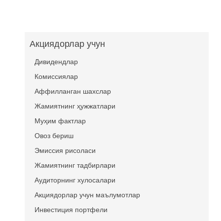
Акциядорлар учун
Дивидендлар
Комиссиялар
Аффилланган шахслар
Жамиятнинг ҳужжатлари
Муҳим фактлар
Овоз бериш
Эмиссия рисоласи
Жамиятнинг тадбирлари
Аудиторнинг хулосалари
Акциядорлар учун маълумотлар
Инвестиция портфели