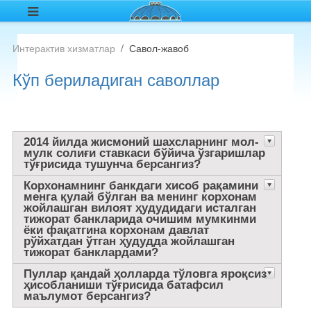
Интерактив хизматлар
Савол-жавоб
Кўп бериладиган саволлар
2014 йилда жисмоний шахсларнинг мол-
мулк солиғи ставкаси бўйича ўзгаришлар
тўғрисида тушунча берсангиз?
Корхонамнинг банкдаги хисоб рақамини
менга қулай бўлган ва менинг корхонам
жойлашган вилоят ҳудудидаги исталган
тижорат банкларида очишим мумкинми
ёки фақатгина корхонам давлат
рўйхатдан ўтган ҳудудда жойлашган
тижорат банклардами?
Пуллар қандай ҳолларда тўловга яроқсиз
ҳисобланиши тўғрисида батафсил
маълумот берсангиз?