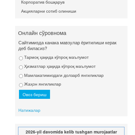
Корпоратив бошқарув
Акцияларни сотиб олиниши
Онлайн сўровнома
Сайтимизда канака мавзулар ёритилиши керак
деб биласиз?
Тармоқ ҳақида кўпроқ маълумот
Ҳизматлар ҳақида кўпроқ маълумот
Мамлакатимиздаги долзарб янгиликлар
Жаҳон янгиликлар
Натижалар
2026-yil davomida kelib tushgan murojaatlar