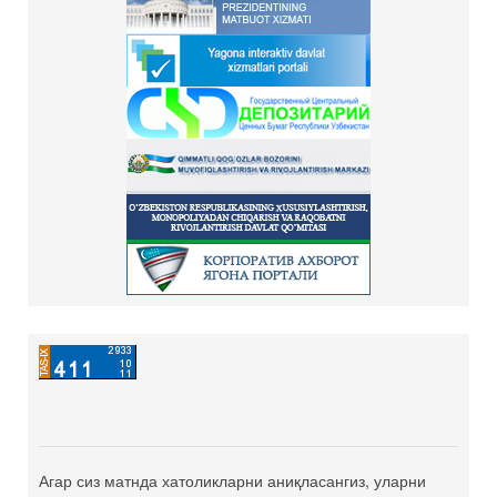
Агар сиз матнда хатоликларни аниқласангиз, уларни