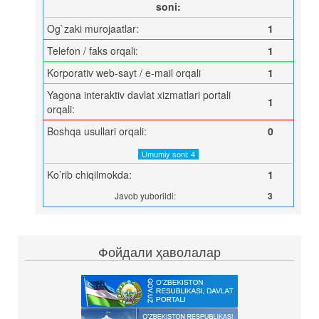
soni:
Og`zaki murojaatlar:
1
Telefon / faks orqali:
1
Korporativ web-sayt / e-mail orqali
1
Yagona interaktiv davlat xizmatlari portali
1
orqali:
Boshqa usullari orqali:
0
Umumiy soni: 4
Ko’rib chiqilmokda:
1
Javob yuborildi:
3
Фойдали ҳаволалар