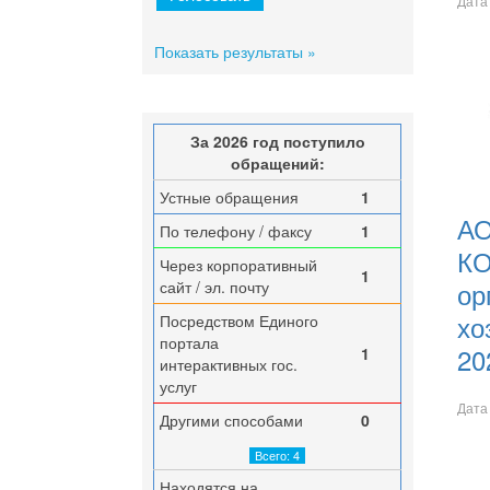
Дата
Показать результаты »
За 2026 год поступило
обращений:
Устные обращения
1
АО
По телефону / факсу
1
КО
Через корпоративный
1
ор
сайт / эл. почту
хо
Посредством Единого
портала
20
1
интерактивных гос.
услуг
Дата
Другими способами
0
Всего: 4
Находятся на