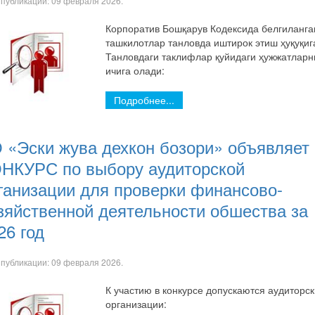
 публикации:
09 февраля 2026
.
Корпоратив Бошқарув Кодексида белгиланга
ташкилотлар танловда иштирок этиш ҳуқуқига
Танловдаги таклифлар қуйидаги ҳужжатларн
ичига олади:
Подробнее...
 «Эски жува дехкон бозори» объявляет
НКУРС по выбору аудиторской
ганизации для проверки финансово-
зяйственной деятельности обшества за
26 год
 публикации:
09 февраля 2026
.
К участию в конкурсе допускаются аудиторс
организации: