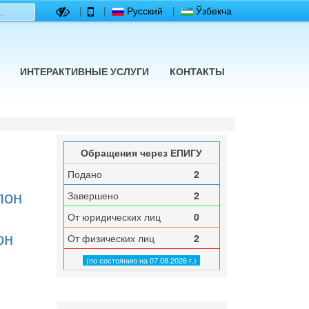
|
|
Русский
|
Ўзбекча
ИНТЕРАКТИВНЫЕ УСЛУГИ
КОНТАКТЫ
Обращения через ЕПИГУ
Подано
2
лон
Завершено
2
От юридических лиц
0
он
От физических лиц
2
(по состоянию на 07.08.2026 г.)