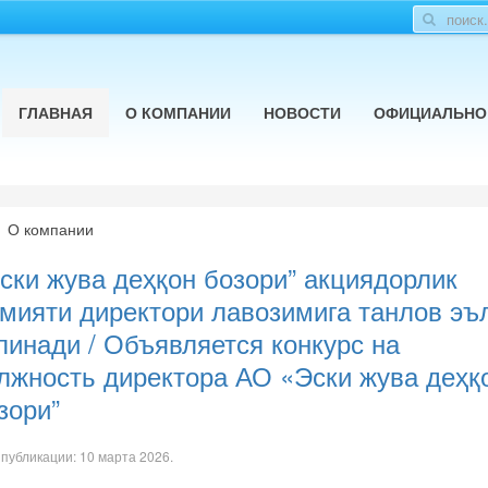
ГЛАВНАЯ
О КОМПАНИИ
НОВОСТИ
ОФИЦИАЛЬНО
О компании
ски жува деҳқон бозори” акциядорлик
мияти директори лавозимига танлов эъ
линади / Объявляется конкурс на
лжность директора АО «Эски жува деҳқ
зори”
 публикации:
10 марта 2026
.