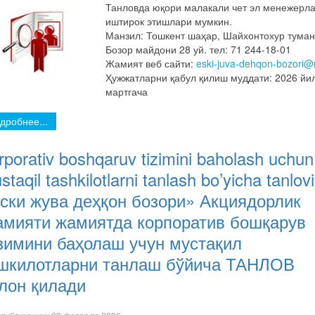
Танловда юқори малакали чет эл менежерл
иштирок этишлари мумкин.
Манзил: Тошкент шаҳар, Шайхонтохур туман
Бозор майдони 28 уй. тел: 71 244-18-01
Жамият веб сайти:
eski-juva-dehqon-bozori@m
Ҳужжатларни қабул қилиш муддати: 2026 йи
мартгача
дробнее...
rporativ boshqaruv tizimini baholash uchun
taqil tashkilotlarni tanlash bo’yicha tanlovi
ски жува деҳқон бозори» Акциядорлик
мияти жамиятда корпоратив бошқарув
зимини баҳолаш учун мустақил
шкилотларни танлаш бўйича ТАНЛОВ
лон қилади