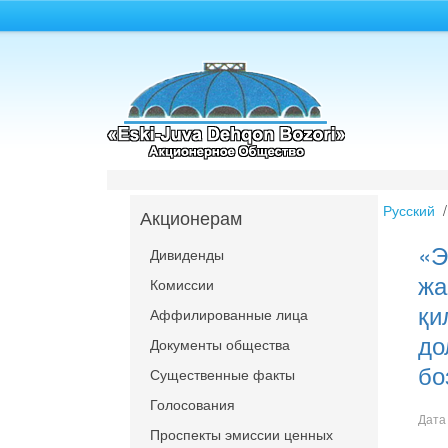
Русский
Акционерам
«Э
Дивиденды
жа
Комиссии
қи
Аффилированные лица
до
Документы общества
бо
Существенные факты
Голосования
Дата
Проспекты эмиссии ценных