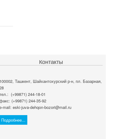
Контакты
100002, Ташкент, Шайхантохурский р-н, пл. Базарная,
28
тел.: (+99871) 244-18-01
факс: (+99871) 244-35-92
e-mail: eski-juva-dehqon-bozori@mail.ru
Подробнее...