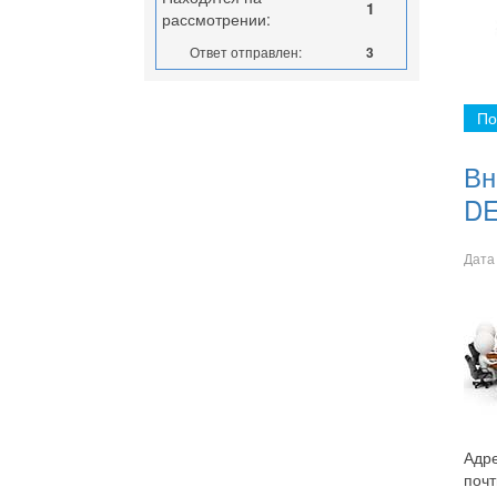
1
рассмотрении:
Ответ отправлен:
3
По
Вн
DE
Дата
Адре
поч