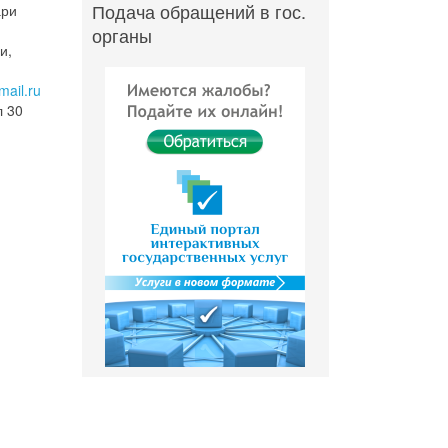
Подача обращений в гос.
ари
органы
и,
ail.ru
л 30