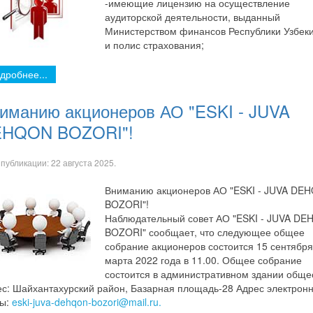
-имеющие лицензию на осуществление
аудиторской деятельности, выданный
Министерством финансов Республики Узбек
и полис страхования;
дробнее...
иманию акционеров АО "ESKI - JUVA
HQON BOZORI"!
 публикации:
22 августа 2025
.
Вниманию акционеров АО "ESKI - JUVA DE
BOZORI"!
Наблюдательный совет АО "ESKI - JUVA D
BOZORI" сообщает, что следующее общее
собрание акционеров состоится 15 сентября
марта 2022 года в 11.00. Общее собрание
состоится в административном здании обще
с: Шайхантахурский район, Базарная площадь-28 Адрес электрон
ты:
eski-juva-dehqon-bozori@mail.ru.