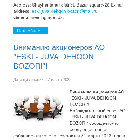
Address: Shayhantahur district, Bazar square-28 E-mail
address:
eski-juva-dehqon-bozori@mail.ru.
General meeting agenda:
Подробнее...
Вниманию акционеров АО
"ESKI - JUVA DEHQON
BOZORI"!
Дата публикации:
07 марта 2022
.
Вниманию акционеров АО
"ESKI - JUVA DEHQON
BOZORI"!
Наблюдательный совет АО
"ESKI - JUVA DEHQON
BOZORI" сообщает, что
следующее общее
собрание акционеров состоится 31 марта 2022 года в