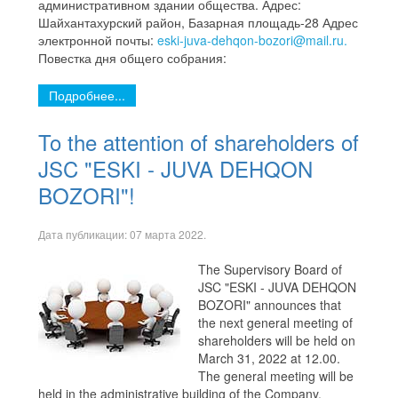
административном здании общества. Адрес:
Шайхантахурский район, Базарная площадь-28 Адрес
электронной почты:
eski-juva-dehqon-bozori@mail.ru.
Повестка дня общего собрания:
Подробнее...
To the attention of shareholders of
JSC "ESKI - JUVA DEHQON
BOZORI"!
Дата публикации:
07 марта 2022
.
The Supervisory Board of
JSC "ESKI - JUVA DEHQON
BOZORI" announces that
the next general meeting of
shareholders will be held on
March 31, 2022 at 12.00.
The general meeting will be
held in the administrative building of the Company.