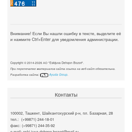
Внимание! Если Вы нашли ошибку в тексте, выделите её
и нажмите Ctrl+Enter для уведомления администрации.
Copyright © 2014-2026 АО "Eskijuva Dehqon Bozori".
При перепечатке материалов сайта ссылка на веб-сайт обязательна.
Разработка сайта:
Ayuda Group
.
Контакты
100002, Ташкент, Шайхантохурский р-н, пл. Базарная, 28
тел.: (+99871) 244-18-01
факс: (+99871) 244-35-92
e-mail: eski-juva-dehqon-bozori@mail.ru