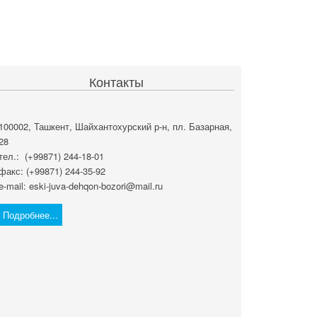
Контакты
100002, Ташкент, Шайхантохурский р-н, пл. Базарная,
28
тел.: (+99871) 244-18-01
факс: (+99871) 244-35-92
e-mail: eski-juva-dehqon-bozori@mail.ru
Подробнее...