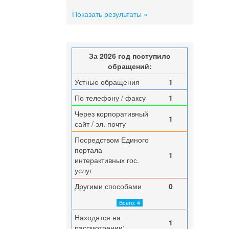
Показать результаты »
За 2026 год поступило
обращений:
Устные обращения
1
По телефону / факсу
1
Через корпоративный
1
сайт / эл. почту
Посредством Единого
портала
1
интерактивных гос.
услуг
Другими способами
0
Всего: 4
Находятся на
1
рассмотрении: