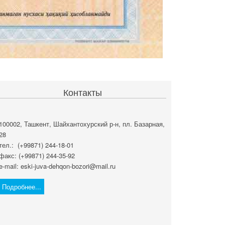
Контакты
100002, Ташкент, Шайхантохурский р-н, пл. Базарная,
28
тел.: (+99871) 244-18-01
факс: (+99871) 244-35-92
e-mail: eski-juva-dehqon-bozori@mail.ru
Подробнее...