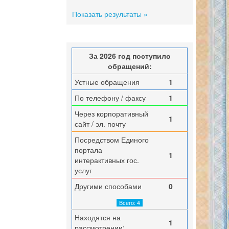
Показать результаты »
За 2026 год поступило
обращений:
Устные обращения
1
По телефону / факсу
1
Через корпоративный
1
сайт / эл. почту
Посредством Единого
портала
1
интерактивных гос.
услуг
Другими способами
0
Всего: 4
Находятся на
1
рассмотрении: