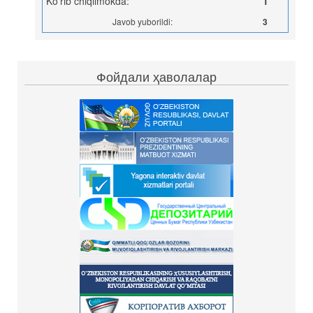
Ko’rib chiqilmokda:
1
Javob yuborildi:
3
Фойдали ҳаволалар