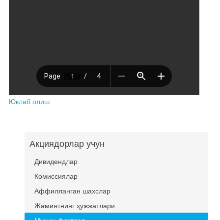
Юклаб олиш
Акциядорлар учун
Дивидендлар
Комиссиялар
Аффилланган шахслар
Жамиятнинг ҳужжатлари