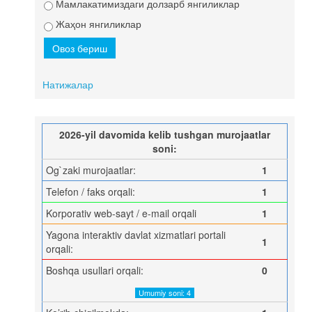
Мамлакатимиздаги долзарб янгиликлар
Жаҳон янгиликлар
Натижалар
2026-yil davomida kelib tushgan murojaatlar
soni:
Og`zaki murojaatlar:
1
Telefon / faks orqali:
1
Korporativ web-sayt / e-mail orqali
1
Yagona interaktiv davlat xizmatlari portali
1
orqali:
Boshqa usullari orqali:
0
Umumiy soni: 4