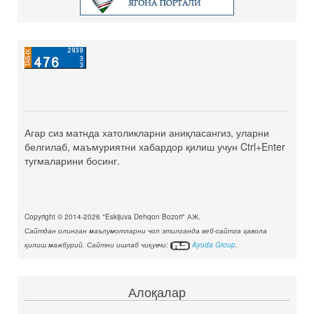
Агар сиз матнда хатоликларни аниқласангиз, уларни
белгилаб, маъмуриятни хабардор қилиш учун Ctrl+Enter
тугмаларини босинг.
Copyright © 2014-2026 "Eskijuva Dehqon Bozori" АЖ.
Сайтдан олинган маълумотларни чоп этилганда веб-сайтга ҳавола
қилиш мажбурий. Сайтни ишлаб чиқувчи:
Ayuda Group
.
Алоқалар