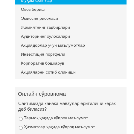
Муҳим фактлар
Овоз бериш
Эмиссия рисоласи
Жамиятнинг тадбирлари
Аудиторнинг хулосалари
Акциядорлар учун маълумотлар
Инвестиция портфели
Корпоратив бошқарув
Акцияларни сотиб олиниши
Онлайн сўровнома
Сайтимизда канака мавзулар ёритилиши керак
деб биласиз?
Тармоқ ҳақида кўпроқ маълумот
Ҳизматлар ҳақида кўпроқ маълумот