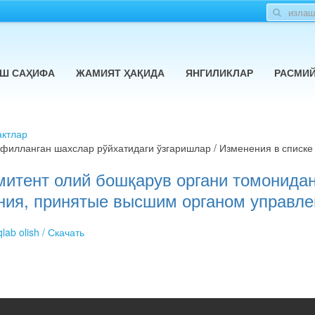
Ш САҲИФА
ЖАМИЯТ ҲАҚИДА
ЯНГИЛИКЛАР
РАСМИ
ктлар
филланган шахслар рўйхатидаги ўзгаришлар / Изменения в списке
митент олий бошқарув органи томонидан
ия, принятые высшим органом управлен
lab olish / Скачать