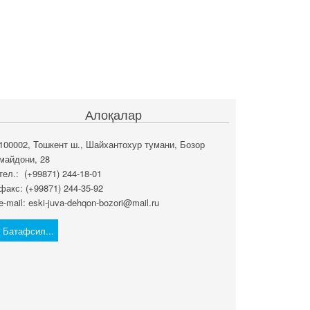
Алоқалар
100002, Тошкент ш., Шайхантохур тумани, Бозор
майдони, 28
тел.: (+99871) 244-18-01
факс: (+99871) 244-35-92
e-mail: eski-juva-dehqon-bozori@mail.ru
Батафсил...