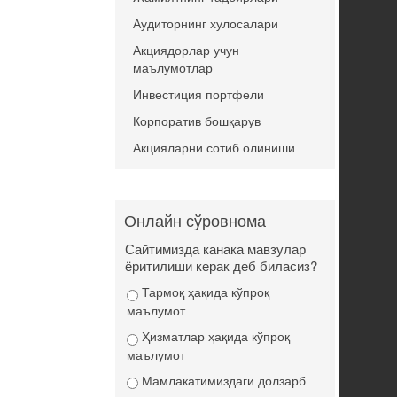
Аудиторнинг хулосалари
Акциядорлар учун
маълумотлар
Инвестиция портфели
Корпоратив бошқарув
Акцияларни сотиб олиниши
Онлайн сўровнома
Сайтимизда канака мавзулар
ёритилиши керак деб биласиз?
Тармоқ ҳақида кўпроқ
маълумот
Ҳизматлар ҳақида кўпроқ
маълумот
Мамлакатимиздаги долзарб