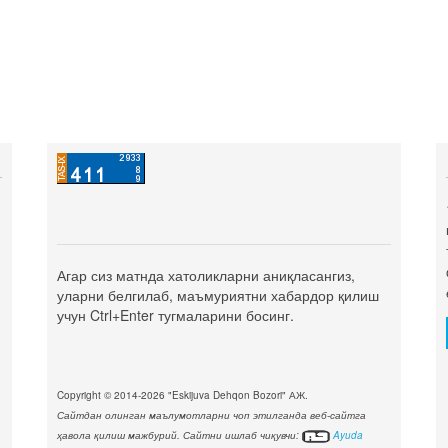
Агар сиз матнда хатоликларни аниқласангиз,
уларни белгилаб, маъмуриятни хабардор қилиш
учун Ctrl+Enter тугмаларини босинг.
Copyright © 2014-2026 "Eskijuva Dehqon Bozori" АЖ.
Сайтдан олинган маълумотларни чоп этилганда веб-сайтга
ҳавола қилиш мажбурий. Сайтни ишлаб чиқувчи:
Ayuda