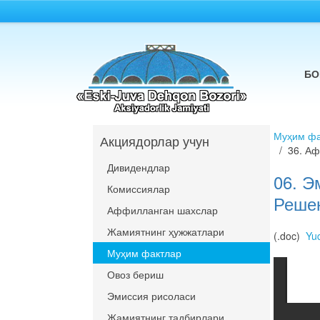
БО
Муҳим фа
Акциядорлар учун
36. Аф
Дивидендлар
06. Э
Комиссиялар
Решен
Аффилланган шахслар
Жамиятнинг ҳужжатлари
(.doc)
Yuq
Муҳим фактлар
Овоз бериш
Эмиссия рисоласи
Жамиятнинг тадбирлари