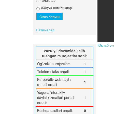
янгиликлар
Жаҳон янгиликлар
Натижалар
Юклаб о
2026-yil davomida kelib
tushgan murojaatlar soni:
Og`zaki murojaatlar:
1
Telefon / faks orqali:
1
Korporativ web-sayt /
1
e-mail orqali
Yagona interaktiv
davlat xizmatlari portali
1
orqali:
Boshqa usullari orqali:
0