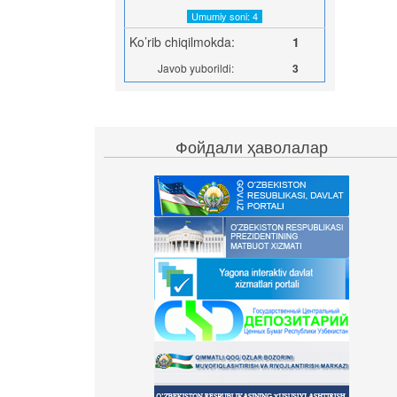
Umumiy soni: 4
Ko’rib chiqilmokda:
1
Javob yuborildi:
3
Фойдали ҳаволалар