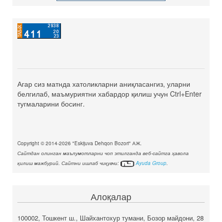
Агар сиз матнда хатоликларни аниқласангиз, уларни
белгилаб, маъмуриятни хабардор қилиш учун Ctrl+Enter
тугмаларини босинг.
Copyright © 2014-2026 "Eskijuva Dehqon Bozori" АЖ.
Сайтдан олинган маълумотларни чоп этилганда веб-сайтга ҳавола
қилиш мажбурий. Сайтни ишлаб чиқувчи:
Ayuda Group
.
Алоқалар
100002, Тошкент ш., Шайхантохур тумани, Бозор майдони, 28