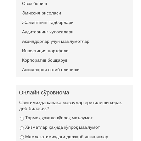
Овоз бериш
Эмиссия рисоласи
Жамиятнинг тадбирлари
Аудиторнинг хулосалари
Акциядорлар учун маълумотлар
Инвестиция портфели
Корпоратив бошқарув
Акцияларни сотиб олиниши
Онлайн сўровнома
Сайтимизда канака мавзулар ёритилиши керак
деб биласиз?
Тармоқ ҳақида кўпроқ маълумот
Ҳизматлар ҳақида кўпроқ маълумот
Мамлакатимиздаги долзарб янгиликлар