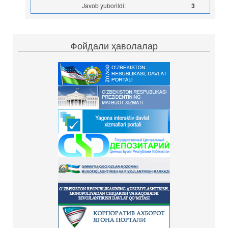
Javob yuborildi:
3
Фойдали ҳаволалар