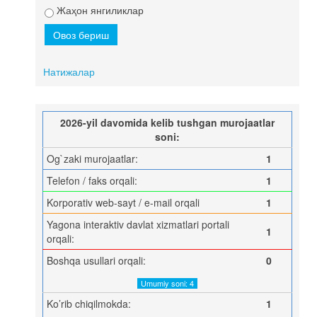
Жаҳон янгиликлар
Натижалар
2026-yil davomida kelib tushgan murojaatlar
soni:
Og`zaki murojaatlar:
1
Telefon / faks orqali:
1
Korporativ web-sayt / e-mail orqali
1
Yagona interaktiv davlat xizmatlari portali
1
orqali:
Boshqa usullari orqali:
0
Umumiy soni: 4
Ko’rib chiqilmokda:
1