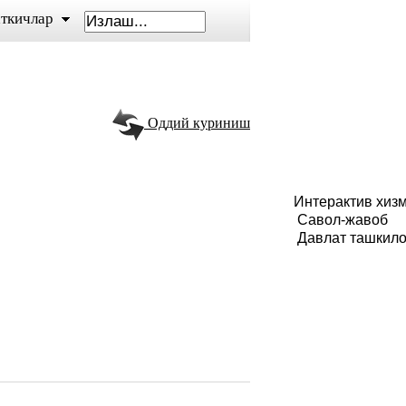
ткичлар
Оддий куриниш
Интерактив хиз
Савол-жавоб
Давлат ташкил