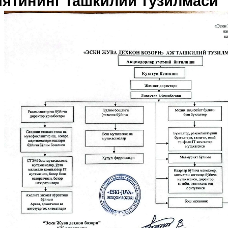
ятининг ташкилий тузилмаси