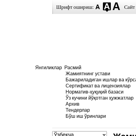
Шрифт ошириш:
Сайт
Янгиликлар
Расмий
Жамиятнинг устави
Бажариладиган ишлар ва кўрс
Сертификат ва лицензиялар
Норматив-ҳуқуқий базаси
Ўз кучини йўқотган ҳужжатлар
Архив
Тендерлар
Бўш иш ўринлари