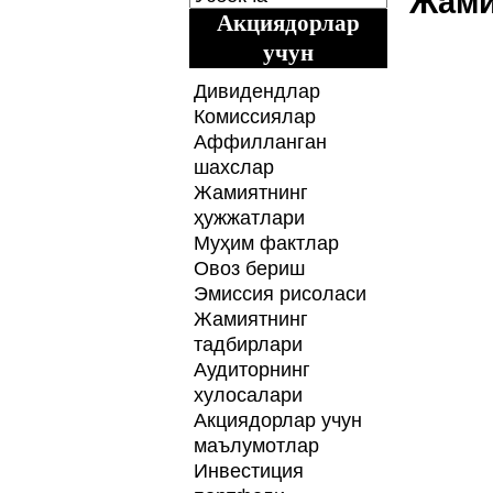
Жами
Акциядорлар
учун
Дивидендлар
Комиссиялар
Аффилланган
шахслар
Жамиятнинг
ҳужжатлари
Муҳим фактлар
Овоз бериш
Эмиссия рисоласи
Жамиятнинг
тадбирлари
Аудиторнинг
хулосалари
Акциядорлар учун
маълумотлар
Инвестиция