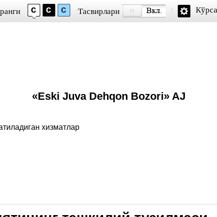
Кўрса
 ранги
Тасвирлари
«Eski Juva Dehqon Bozori» AJ
атиладиган хизматлар