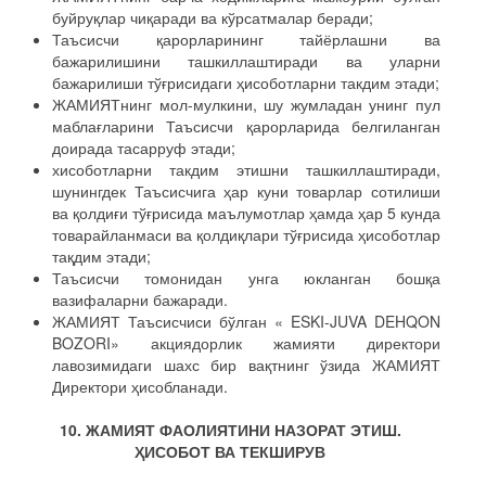
буйруқлар чиқаради ва кўрсатмалар беради;
Таъсисчи қарорларининг тайёрлашни ва
бажарилишини ташкиллаштиради ва уларни
бажарилиши тўғрисидаги ҳисоботларни такдим этади;
ЖАМИЯТнинг мол-мулкини, шу жумладан унинг пул
маблағларини Таъсисчи қарорларида белгиланган
доирада тасарруф этади;
хисоботларни такдим этишни ташкиллаштиради,
шунингдек Таъсисчига ҳар куни товарлар сотилиши
ва қолдиғи тўғрисида маълумотлар ҳамда ҳар 5 кунда
товарайланмаси ва қолдиқлари тўғрисида ҳисоботлар
тақдим этади;
Таъсисчи томонидан унга юкланган бошқа
вазифаларни бажаради.
ЖАМИЯТ Таъсисчиси бўлган « ESKI-JUVA DEHQON
BOZORI» акциядорлик жамияти директори
лавозимидаги шахс бир вақтнинг ўзида ЖАМИЯТ
Директори ҳисобланади.
10. ЖАМИЯТ ФАОЛИЯТИНИ НАЗОРАТ ЭТИШ.
ҲИСОБОТ ВА ТЕКШИРУВ