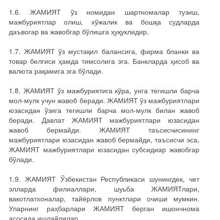
1.6. ЖАМИЯТ ўз номидан шартномалар тузиш,
мажбуриятлар олиш, хўжалик ва бошқа судларда
даъвогар ва жавобгар бўлишга ҳуқуклидир.
1.7. ЖАМИЯТ ўз мустақил балансига, фирма бланки ва
товар белгиси ҳамда тимсолига эга. Банкларда ҳисоб ва
валюта рақамига эга бўлади.
1.8. ЖАМИЯТ ўз мажбуриятига кўра, унга тегишли барча
мол-мулк учун жавоб беради. ЖАМИЯТ ўз мажбуриятлари
юзасидан ўзига тегишли барча мол-мулк билан жавоб
беради. Давлат ЖАМИЯТ мажбуриятлари юзасидан
жавоб бермайди. ЖАМИЯТ таъсисчисининг
мажбуриятлари юзасидан жавоб бермайди, таъсисчи эса,
ЖАМИЯТ мажбуриятлари юзасидан субсидиар жавобгар
бўлади.
1.9. ЖАМИЯТ Ўзбекистан Республикаси шунингдек, чет
элларда филиаллари, шуьба ЖАМИЯТлари,
вакотлатхоналар, тайёрлов пунктлари очиши мумкин.
Уларнинг раҳбарлари ЖАМИЯТ берган ишончнома
асосида ишлайдилар.