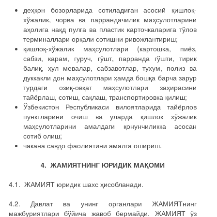
деҳқон бозорларида сотиладиган асосий қишлоқ-
хўжалик, чорва ва паррандачилик маҳсулотларини
аҳолига нақд пулга ва пластик карточкаларига тўлов
терминаллари орқали сотишни ривожлантириш;
қишлоқ-хўжалик маҳсулотлари (картошка, пиёз,
сабзи, карам, гуруч, гўшт, парранда гўшти, тирик
балиқ, ҳул мевалар, сабзавотлар, тухум, полиз ва
дуккакли дон маҳсулотлари ҳамда бошқа барча зарур
турдаги озиқ-овқат маҳсулотлари заҳирасини
тайёрлаш, сотиш, сақлаш, транспортировка қилиш;
Ўзбекистон Республикаси вилоятларида тайёрлов
пунктларини очиш ва уларда қишлок хўжалик
маҳсулотларини амалдаги қонунчиликка асосан
сотиб олиш;
чакана савдо фаолиятини амалга ошириш.
4. ЖАМИЯТНИНГ ЮРИДИК МАҚОМИ
4.1. ЖАМИЯТ юридик шахс ҳисобланади.
4.2. Давлат ва унинг органлари ЖАМИЯТнинг
мажбуриятлари бўйича жавоб бермайди. ЖАМИЯТ ўз