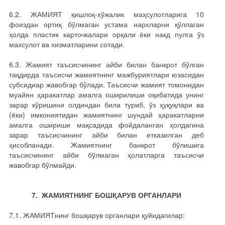
6.2. ЖАМИЯТ қишлоқ-хўжалик маҳсулотларига 10
фоиздан ортиқ бўлмаган устама нархларни қўллаган
ҳолда пластик карточкалари орқали ёки накд пулга ўз
махсулот ва хизматларини сотади.
6.3. Жамият таъсисчининг айби билан банкрот бўлган
тақдирда таъсисчи жамиятнинг мажбуриятлари юзасидан
субсидиар жавобгар бўлади. Таъсисчи жамият томонидан
муайян ҳаракатлар амалга оширилиши оқибатида унинг
зарар кўришини олдиндан била туриб, ўз ҳуқуқлари ва
(ёки) имкониятидан жамиятнинг шундай ҳаракатларни
амалга ошириши мақсадида фойдаланган ҳолдагина
зарар таъсисчининг айби билан етказилган деб
ҳисобланади. Жамиятнинг банкрот бўлишига
таъсисчининг айби бўлмаган ҳолатларга таъсисчи
жавобгар бўлмайди.
7. ЖАМИЯТНИНГ БОШҚАРУВ ОРГАНЛАРИ
7.1. ЖАМИЯТнинг бошқарув органлари қуйидагилар: