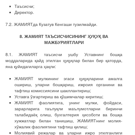
Таъсисчи;
Директор.
7.2. ЖАМИЯТда Кузатув Кенгаши тузилмайди.
8. ЖАМИЯТ ТАЪСИСЧИСИНИНГ ҲУҚУҚ ВА
МАЖБУРИЯТЛАРИ
8.1. ЖАМИЯТ таъсисчи ушбу Уставнинг бошқа
моддаларида қайд этилган ҳуқуқлар билан бир қаторда,
яна қуйидагиларга ҳақли:
ЖАМИЯТ мулкининг эгаси ҳуқуқларини амалга
ошириш, уларни бошқариш, ижроия органини ва
тафтиш комиссиясини шакллантириш;
Уставга ўзгартириш ва қўшимчалар киритиш;
ЖАМИЯТ фаолиятига, унинг мулки, фойдаси,
зарарларига таълуқли маълумотларни биринчи
талабидаёқ олиш, бухгалтерия ҳисоботи ва бошқа
хужжатлар билан танишиш, ЖАМИЯТнинг молия-
хўжалик фаолиятини тафтиш қилиш;
Молиявий режалар ва уларни ижро этилганлиги