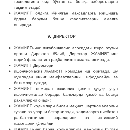
технологияга оид бўлган ва бошқа ахборотларни
тақдим этади;
ЖАМИЯТ олдига қўйилган мақсадларга эришишга
ёрдам берувчи бошқа фаолиятларни амалга
оширади.
9. ДИРЕКТОР
ЖАМИЯТнинг яккабошчилик асосидаги ижро этувчи
органи Директор бўлиб, Директор ЖАМИЯТнинг
жорий фаолиятига раҳбарликни амалга оширади.
ЖАМИЯТ Директори:
ишончномасиз ЖАМИЯТ номидан иш юритади, шу
жумладан унинг манфаатларини ифодалайди ва
битимлар тузади;
ЖАМИЯТ номидан вакиллик қилиш ҳуқуқи учун
ишончномалар беради, банкларда ҳисоб ва бошқа
рақамларни очади;
ЖАМИЯТ ходимлари билан меҳнат шартномаларини
тузади ва уларни бекор қилади, ходимларга нисбатан
рағбатлантириш чораларини ва интизомий
жазоларни қўллайди;
ЖАМИЯТнинг барча ходимларига мажбурий бўлган