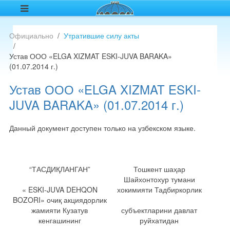
Официально
Утратившие силу акты
Устав ООО «ELGA XIZMAT ESKI-JUVA BARAKA»
(01.07.2014 г.)
Устав ООО «ELGA XIZMAT ESKI-
JUVA BARAKA» (01.07.2014 г.)
Данный документ доступен только на узбекском языке.
“ТАСДИҚЛАНГАН”
Тошкент шаҳар
Шайхонтохур тумани
« ESKI-JUVA DEHQON
хокимияти Тадбиркорлик
BOZORI» очиқ акциядорлик
жамияти Кузатув
субъектларини давлат
кенгашининг
руйхатидан