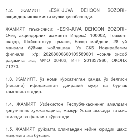
1.2. ЖАМИЯТ «ESKI-JUVA DEHQON BOZORI»
акциядорлик жамияти мулки ҳисобланади.
ЖАМИЯТ таъсисчиси: «ESKI-JUVA DEHQON BOZORI»
Очиқ акциядорлик жамияти Индекс: 100002, Тошкент
шаҳар, Шайхонтохур тумани, Бозор майдони, 28 уй
манзили бўйича жойлашган, Уз СКБ Нодирабегим
филиали, х/р: 20208000600109589001 –сонли ҳисоб
рақамига эга, МФО 00402, ИНН 201837960, ОКОНХ
71270.
1.3. ЖАМИЯТ, ўз номи кўрсатилган ҳамда ўз белгиси
(нишони) ифодаланган доиравий муҳр ва бурчак
тамғасига эгадир.
1.4. ЖАМИЯТ Ўзбекистон Республикасининг амалдаги
қонунчилик ҳужжатларига, мазкур Устав асосида таъсис
этилади ва фаолият кўрсатади.
1.5. ЖАМИЯТ рўйҳатга олингандан кейин юридик шахс
мақомига эга бўлади.