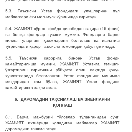
5.3. Таъсисчи Устав фондидаги улушларини пул
маблағлари ёки мол-мулк кўринишда киритади.
5.4. ЖАМИЯТ кўрган фойда ҳисобидан заҳира (15 фоиз)
ва бошқа фондлар тузиши мумкин. Фондларни барпо
қилиш, уларнинг ҳажмларини белгилаш ва ишлатиш
тўғрисидаги қарор Таъсисчи томонидан қабул қилинади.
5.5. Таъсисчи қарорига биноан Устав фонди
камайтирилиши мумкин. ЖАМИЯТ Уставига тегишли
ўзгартириш киритишни рўйҳатга олиш вақтида қонун
ҳужжатларида белгиланган Устав фондининг минимал
микдоридан кам бўлса, ЖАМИЯТ Устав фондини
камайтиришга ҳақли эмас.
6. ДАРОМАДНИ ТАҚСИМЛАШ ВА ЗИЁНЛАРНИ
ҚОПЛАШ
6.1. Барча мажбурий тўловлар тўланганидан сўнг,
ЖАМИЯТ ихтиёрида қоладиган маблағлар ЖАМИЯТ
даромадини ташкил этади.