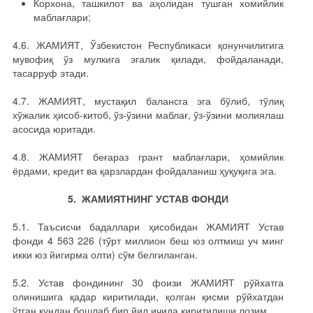
Корхона, ташкилот ва аҳолидан тушган хомийлик
маблағлари;
4.6. ЖАМИЯТ, Ўзбекистон Республикаси қонунчилигига
мувофиқ ўз мулкига эгалик қилади, фойдаланади,
тасарруф этади.
4.7. ЖАМИЯТ, мустақил балансга эга бўлиб, тўлиқ
хўжалик ҳисоб-китоб, ўз-ўзини маблағ, ўз-ўзини молиялаш
асосида юритади.
4.8. ЖАМИЯТ беғараз грант маблағлари, ҳомийлик
ёрдами, кредит ва қарзлардан фойдаланиш ҳуқуқига эга.
5. ЖАМИЯТНИНГ УСТАВ ФОНДИ
5.1. Таъсисчи бадаллари ҳисобидан ЖАМИЯТ Устав
фонди 4 563 226 (тўрт миллион беш юз олтмиш уч минг
икки юз йигирма олти) сўм белгиланган.
5.2. Устав фондининг 30 фоизи ЖАМИЯТ рўйхатга
олинишига қадар киритилади, қолган қисми рўйхатдан
ўтган кундан бошлаб бир йил ичида киритилиши лозим.