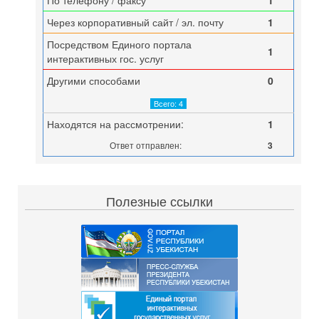
По телефону / факсу
1
Через корпоративный сайт / эл. почту
1
Посредством Единого портала
1
интерактивных гос. услуг
Другими способами
0
Всего: 4
Находятся на рассмотрении:
1
Ответ отправлен:
3
Полезные ссылки