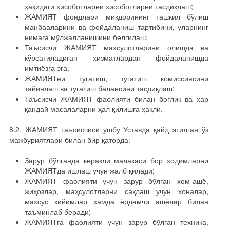
ҳақидаги ҳисоботларни хисоботларни тасдиқлаш;
ЖАМИЯТ фондлари миқдорининг ташкил бўлиш
манбааларини ва фойдаланиш тартибини, уларнинг
нимага мўлжалланишини белгилаш;
Таъсисчи ЖАМИЯТ махсулотларини олишда ва
кўрсатиладиган хизматлардан фойдаланишда
имтиёзга эга;
ЖАМИЯТни тугатиш, тугатиш комиссиясини
тайинлаш ва тугатиш балансини тасдиқлаш;
Таъсисчи ЖАМИЯТ фаолияти билан боғлиқ ва ҳар
қандай масалаларни ҳал қилишга ҳақли.
8.2. ЖАМИЯТ таъсисчиси ушбу Уставда қайд этилган ўз
мажбуриятлари билан бир қаторда:
Зарур бўлганда керакли малакаси бор ходимларни
ЖАМИЯТда ишлаш учун жалб қилади;
ЖАМИЯТ фаолияти учун зарур бўлган хом-ашё,
жиҳозлар, маҳсулотларни сақлаш учун хоналар,
махсус кийимлар хамда ёрдамчи ашёлар билан
таъминлаб беради;
ЖАМИЯТга фаолияти учун зарур бўлган техника,