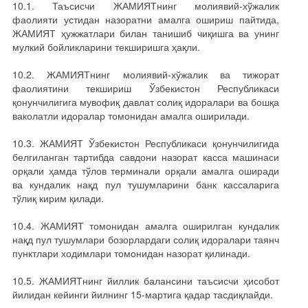
10.1. Таъсисчи ЖАМИЯТнинг молиявий-хўжалик
фаолияти устидан назоратни амалга ошириш пайтида,
ЖАМИЯТ ҳужжатлари билан танишиб чиқишга ва унинг
мулкий бойликларини текширишга ҳақли.
10.2. ЖАМИЯТнинг молиявий-хўжалик ва тижорат
фаолиятини текшириш Ўзбекистон Республикаси
қонунчилигига мувофиқ давлат солиқ идоралари ва бошқа
ваколатли идоралар томонидан амалга оширилади.
10.3. ЖАМИЯТ Ўзбекистон Республикаси қонунчилигида
белгиланган тартибда савдони назорат касса машинаси
орқали ҳамда тўлов терминали орқали амалга оширади
ва кундалик нақд пул тушумларини банк кассаларига
тўлиқ кирим қилади.
10.4. ЖАМИЯТ томонидан амалга оширилган кундалик
нақд пул тушумлари бозорлардаги солиқ идоралари таянч
пунктлари ходимлари томонидан назорат қилинади.
10.5. ЖАМИЯТнинг йиллик балансини таъсисчи ҳисобот
йилидан кейинги йилнинг 15-мартига қадар тасдиқлайди.