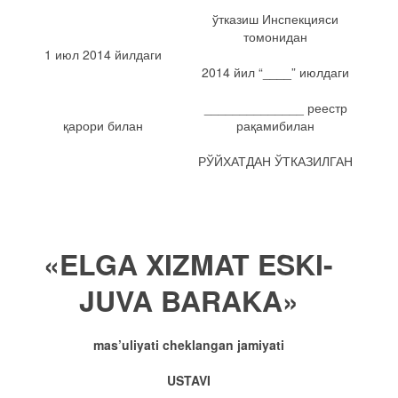
ўтказиш Инспекцияси
томонидан
1 июл 2014 йилдаги
2014 йил “____” июлдаги
______________ реестр
қарори билан
рақамибилан
РЎЙХАТДАН ЎТКАЗИЛГАН
«ELGA XIZMAT ESKI-
JUVA BARAKA»
mas’uliyati cheklangan jamiyati
USTAVI