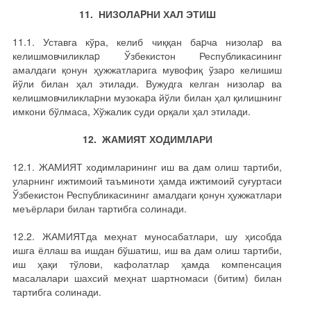
11. НИЗОЛАPНИ ХАЛ ЭТИШ
11.1. Уставга кўра, келиб чиққан баpча низолаp ва
келишмовчиликлаp Ўзбекистон Республикасининг
амалдаги қонун ҳужжатларига мувофиқ ўзаро келишиш
йўли билан ҳал этилади. Вужудга келган низолаp ва
келишмовчиликлаpни музокаpа йўли билан ҳал қилишнинг
имкони бўлмаса, Хўжалик суди орқали ҳал этилади.
12. ЖАМИЯТ ХОДИМЛАРИ
12.1. ЖАМИЯТ ходимларининг иш ва дам олиш тартиби,
уларнинг ижтимоий таъминоти ҳамда ижтимоий суғуртаси
Ўзбекистон Республикасининг амалдаги қонун ҳужжатлари
меъёрлари билан тартибга солинади.
12.2. ЖАМИЯТда меҳнат муносабатлари, шу ҳисобда
ишга ёллаш ва ишдан бўшатиш, иш ва дам олиш тартиби,
иш ҳақи тўлови, кафолатлар ҳамда компенсация
масалалари шахсий меҳнат шартномаси (битим) билан
тартибга солинади.