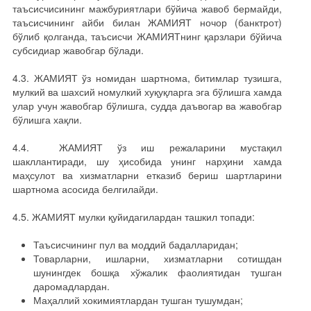
таъсисчисининг мажбуриятлари бўйича жавоб бермайди,
таъсисчининг айби билан ЖАМИЯТ ночор (банктрот)
бўлиб қолганда, таъсисчи ЖАМИЯТнинг қарзлари бўйича
субсидиар жавобгар бўлади.
4.3. ЖАМИЯТ ўз номидан шартнома, битимлар тузишга,
мулкий ва шахсий номулкий хуқуқларга эга бўлишга хамда
улар учун жавобгар бўлишга, судда даъвогар ва жавобгар
бўлишга хақли.
4.4. ЖАМИЯТ ўз иш режаларини мустақил
шакллантиради, шу ҳисобида унинг нарҳини хамда
маҳсулот ва хизматларни етказиб бериш шартларини
шартнома асосида белгилайди.
4.5. ЖАМИЯТ мулки қуйидагилардан ташкил топади:
Таъсисчининг пул ва моддий бадалларидан;
Товарларни, ишларни, хизматларни сотишдан
шунингдек бошқа хўжалик фаолиятидан тушган
даромадлардан.
Маҳаллий хокимиятлардан тушган тушумдан;