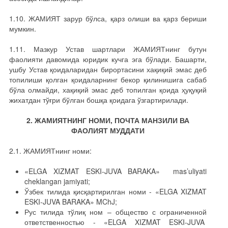
1.10. ЖАМИЯТ зарур бўлса, қарз олиши ва қарз бериши
мумкин.
1.11. Мазкур Устав шартлари ЖАМИЯТнинг бутун
фаолияти давомида юридик кучга эга бўлади. Башарти,
ушбу Устав қоидаларидан бирортасини хақиқий эмас деб
топилиши қолган қоидаларнинг бекор қилинишига сабаб
бўла олмайди, хақиқий эмас деб топилган қоида ҳуқуқий
жихатдан тўғри бўлган бошқа қоидага ўзгартирилади.
2. ЖАМИЯТНИНГ НОМИ, ПОЧТА МАНЗИЛИ ВА
ФАОЛИЯТ МУДДАТИ
2.1. ЖАМИЯТнинг номи:
«ELGA XIZMAT ESKI-JUVA BARAKA» mas’uliyati
cheklangan jamiyati;
Ўзбек тилида қисқартирилган номи - «ELGA XIZMAT
ESKI-JUVA BARAKA» MChJ;
Рус тилида тўлиқ ном – общество с ограниченной
ответственностью - «ELGA XIZMAT ESKI-JUVA