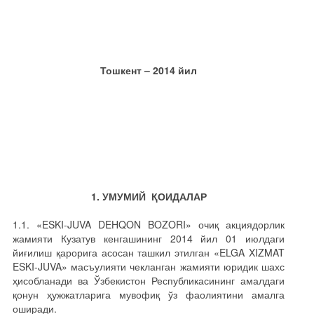
Тошкент – 2014 йил
1. УМУМИЙ ҚОИДАЛАР
1.1. «ESKI-JUVA DEHQON BOZORI» очиқ акциядорлик
жамияти Кузатув кенгашининг 2014 йил 01 июлдаги
йиғилиш қарорига асосан ташкил этилган «ELGA XIZMAT
ESKI-JUVA» масъулияти чекланган жамияти юридик шахс
ҳисобланади ва Ўзбекистон Республикасининг амалдаги
қонун ҳужжатларига мувофиқ ўз фаолиятини амалга
оширади.