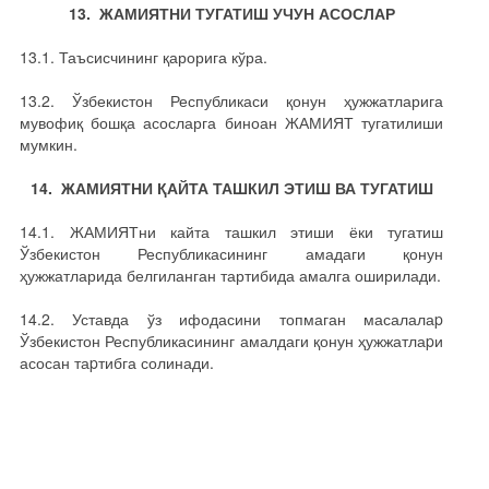
13. ЖАМИЯТНИ ТУГАТИШ УЧУН АСОСЛАР
13.1. Таъсисчининг қарорига кўра.
13.2. Ўзбекистон Республикаси қонун ҳужжатларига
мувофиқ бошқа асосларга биноан ЖАМИЯТ тугатилиши
мумкин.
14. ЖАМИЯТНИ ҚАЙТА ТАШКИЛ ЭТИШ ВА ТУГАТИШ
14.1. ЖАМИЯТни кайта ташкил этиши ёки тугатиш
Ўзбекистон Республикасининг амадаги қонун
ҳужжатларида белгиланган тартибида амалга оширилади.
14.2. Уставда ўз ифодасини топмаган масалалаp
Ўзбекистон Республикасининг амалдаги қонун ҳужжатлаpи
асосан таpтибга солинади.