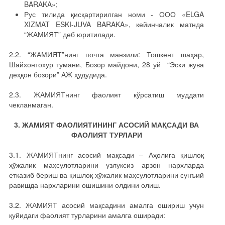
BARAKA»;
Рус тилида қисқартирилган номи - ООО «ELGA
XIZMAT ESKI-JUVA BARAKA», кейинчалик матнда
“ЖАМИЯТ” деб юритилади.
2.2. “ЖАМИЯТ”нинг почта манзили: Тошкент шаҳар,
Шайхонтохур тумани, Бозор майдони, 28 уй “Эски жува
деҳқон бозори” АЖ ҳудудида.
2.3. ЖАМИЯТнинг фаолият кўрсатиш муддати
чекланмаган.
3. ЖАМИЯТ ФАОЛИЯТИНИНГ АСОСИЙ МАҚСАДИ ВА
ФАОЛИЯТ ТУРЛАРИ
3.1. ЖАМИЯТнинг асосий мақсади – Аҳолига қишлоқ
ҳўжалик маҳсулотларини узлуксиз арзон нархларда
етказиб бериш ва қишлоқ ҳўжалик маҳсулотларини сунъий
равишда нархларини ошишини олдини олиш.
3.2. ЖАМИЯТ асосий мақсадини амалга ошириш учун
қуйидаги фаолият турларини амалга оширади: