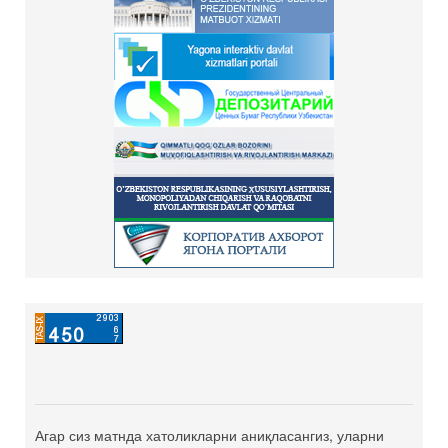
Агар сиз матнда хатоликларни аниқласангиз, уларни