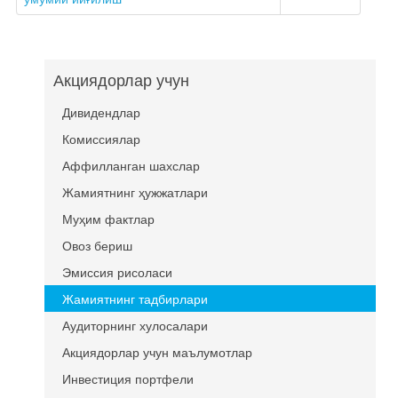
Акциядорлар учун
Дивидендлар
Комиссиялар
Аффилланган шахслар
Жамиятнинг ҳужжатлари
Муҳим фактлар
Овоз бериш
Эмиссия рисоласи
Жамиятнинг тадбирлари
Аудиторнинг хулосалари
Акциядорлар учун маълумотлар
Инвестиция портфели