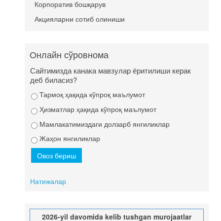
Корпоратив бошқарув
Акцияларни сотиб олиниши
Онлайн сўровнома
Сайтимизда канака мавзулар ёритилиши керак
деб биласиз?
Тармоқ ҳақида кўпроқ маълумот
Ҳизматлар ҳақида кўпроқ маълумот
Мамлакатимиздаги долзарб янгиликлар
Жаҳон янгиликлар
Натижалар
2026-yil davomida kelib tushgan murojaatlar