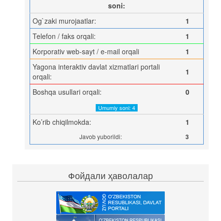
soni:
Og`zaki murojaatlar:
1
Telefon / faks orqali:
1
Korporativ web-sayt / e-mail orqali
1
Yagona interaktiv davlat xizmatlari portali
1
orqali:
Boshqa usullari orqali:
0
Umumiy soni: 4
Ko’rib chiqilmokda:
1
Javob yuborildi:
3
Фойдали ҳаволалар