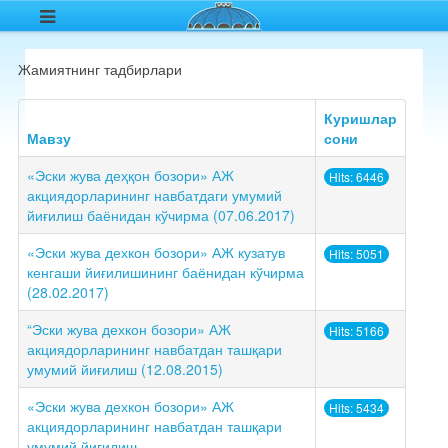
Жамиятнинг тадбирлари
Куришлар
Мавзу
сони
«Эски жува деҳқон бозори» АЖ
Hits: 6446
акциядорларининг навбатдаги умумий
йиғилиш баёнидан кўчирма (07.06.2017)
«Эски жува дехкон бозори» АЖ кузатув
Hits: 5051
кенгаши йиғилишининг баёнидан кўчирма
(28.02.2017)
“Эски жува дехкон бозори» АЖ
Hits: 5166
акциядорларининг навбатдан ташқари
умумий йиғилиш (12.08.2015)
«Эски жува дехкон бозори» АЖ
Hits: 5434
акциядорларининг навбатдан ташқари
умумий йиғилиш