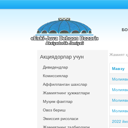
БО
Жамият ҳ
Акциядорлар учун
Дивидендлар
Мавзу
Комиссиялар
Молияви
Аффилланган шахслар
Молияви
Жамиятнинг ҳужжатлари
Молияви
Муҳим фактлар
Овоз бериш
Молияви
Эмиссия рисоласи
2022 йи
Жамиятнинг тадбирлари