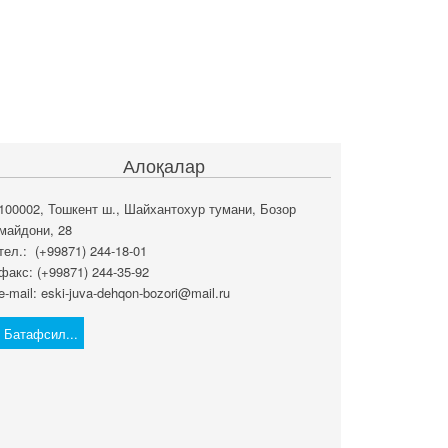
Алоқалар
100002, Тошкент ш., Шайхантохур тумани, Бозор
майдони, 28
тел.: (+99871) 244-18-01
факс: (+99871) 244-35-92
e-mail: eski-juva-dehqon-bozori@mail.ru
Батафсил...