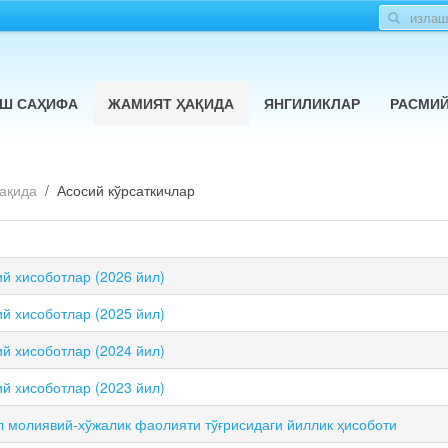
Ш САҲИФА
ЖАМИЯТ ҲАҚИДА
ЯНГИЛИКЛАР
РАСМИ
ақида
Асосий кўрсаткичлар
й хисоботлар (2026 йил)
й хисоботлар (2025 йил)
й хисоботлар (2024 йил)
й хисоботлар (2023 йил)
л молиявий-хўжалик фаолияти тўғрисидаги йиллик ҳисоботи