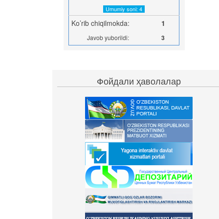
Umumiy soni: 4
Ko’rib chiqilmokda:
1
Javob yuborildi:
3
Фойдали ҳаволалар