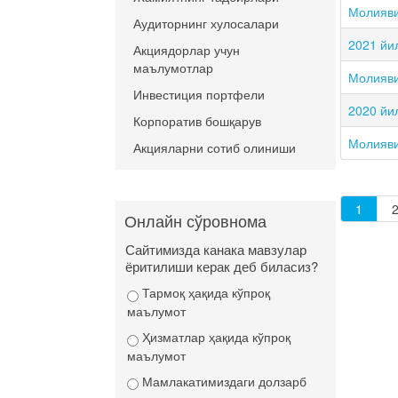
Молияви
Аудиторнинг хулосалари
2021 йи
Акциядорлар учун
маълумотлар
Молияви
Инвестиция портфели
2020 йи
Корпоратив бошқарув
Молияви
Акцияларни сотиб олиниши
1
Онлайн сўровнома
Сайтимизда канака мавзулар
ёритилиши керак деб биласиз?
Тармоқ ҳақида кўпроқ
маълумот
Ҳизматлар ҳақида кўпроқ
маълумот
Мамлакатимиздаги долзарб