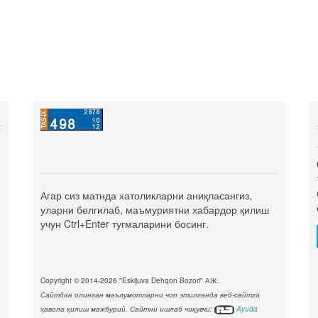
Агар сиз матнда хатоликларни аниқласангиз,
уларни белгилаб, маъмуриятни хабардор қилиш
учун Ctrl+Enter тугмаларини босинг.
Copyright © 2014-2026 "Eskijuva Dehqon Bozori" АЖ.
Сайтдан олинган маълумотларни чоп этилганда веб-сайтга
ҳавола қилиш мажбурий. Сайтни ишлаб чиқувчи:
Ayuda