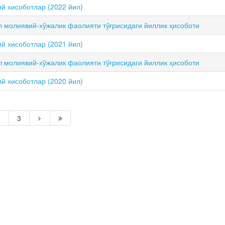
й хисоботлар (2022 йил)
л молиявий-хўжалик фаолияти тўғрисидаги йиллик ҳисоботи
й хисоботлар (2021 йил)
л молиявий-хўжалик фаолияти тўғрисидаги йиллик ҳисоботи
й хисоботлар (2020 йил)
2
3