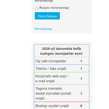
янгиликлар
Жаҳон янгиликлар
Натижалар
2026-yil davomida kelib
tushgan murojaatlar soni:
Og`zaki murojaatlar:
1
Telefon / faks orqali:
1
Korporativ web-sayt /
1
e-mail orqali
Yagona interaktiv
davlat xizmatlari portali
1
orqali:
Boshqa usullari orqali:
0