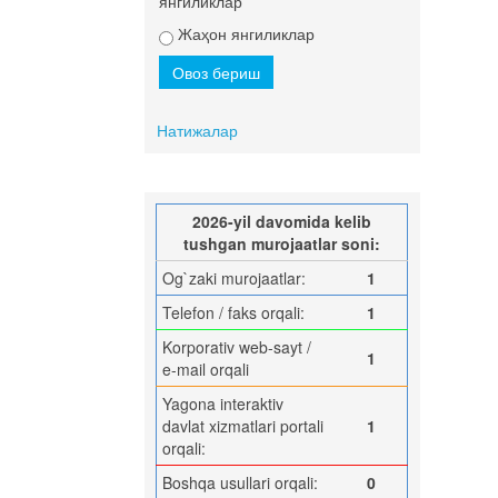
янгиликлар
Жаҳон янгиликлар
Натижалар
2026-yil davomida kelib
tushgan murojaatlar soni:
Og`zaki murojaatlar:
1
Telefon / faks orqali:
1
Korporativ web-sayt /
1
e-mail orqali
Yagona interaktiv
davlat xizmatlari portali
1
orqali:
Boshqa usullari orqali:
0