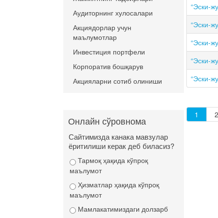
“Эски-жу
Аудиторнинг хулосалари
“Эски-жу
Акциядорлар учун
маълумотлар
“Эски-жу
Инвестиция портфели
“Эски-жу
Корпоратив бошқарув
“Эски-жу
Акцияларни сотиб олиниши
1
Онлайн сўровнома
Сайтимизда канака мавзулар
ёритилиши керак деб биласиз?
Тармоқ ҳақида кўпроқ
маълумот
Ҳизматлар ҳақида кўпроқ
маълумот
Мамлакатимиздаги долзарб