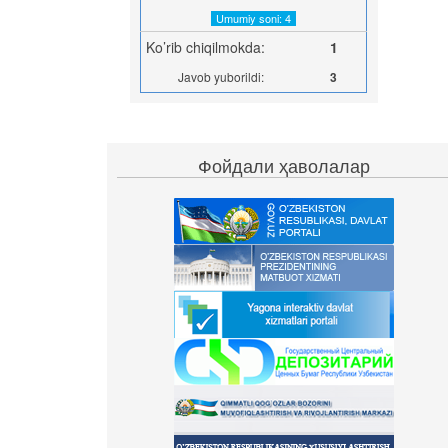
Umumiy soni: 4
Ko’rib chiqilmokda:
1
Javob yuborildi:
3
Фойдали ҳаволалар