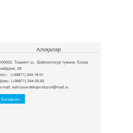
Алоқалар
100002, Тошкент ш., Шайхантохур тумани, Бозор
майдони, 28
тел.: (+99871) 244-18-01
факс: (+99871) 244-35-92
e-mail: eski-juva-dehqon-bozori@mail.ru
Батафсил...