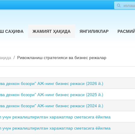
Ш САҲИФА
ЖАМИЯТ ҲАҚИДА
ЯНГИЛИКЛАР
РАСМИ
ақида
Ривожланиш стратегияси ва бизнес режалар
ва дехкон бозори” АЖ-нинг бизнес режаси (2026 й.)
ва дехкон бозори” АЖ-нинг бизнес режаси (2025 й.)
ва дехкон бозори” АЖ-нинг бизнес режаси (2024 й.)
л учун режалиштирилган харажатлар сметасига ёйилма
л учун режалиштирилган харажатлар сметасига ёйилма