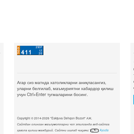
Агар сиз матнда хатоликларни аниқласангиз,
уларни белгилаб, маъмуриятни хабардор қилиш
учун Ctrl+Enter тугмаларини босинг.
Copyright © 2014-2026 "Eskijuva Dehqon Bozori" АЖ.
Сайтдан олинган маълумотларни чоп этилганда веб-сайтга
ҳавола қилиш мажбурий. Сайтни ишлаб чиқувчи:
Ayuda