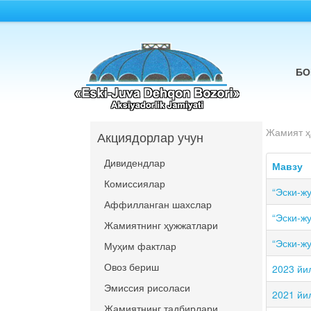
БО
Жамият ҳ
Акциядорлар учун
Дивидендлар
Мавзу
Комиссиялар
“Эски-жу
Аффилланган шахслар
“Эски-жу
Жамиятнинг ҳужжатлари
“Эски-жу
Муҳим фактлар
Овоз бериш
2023 йи
Эмиссия рисоласи
2021 йи
Жамиятнинг тадбирлари