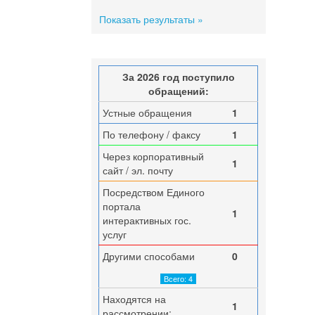
Показать результаты »
За 2026 год поступило
обращений:
Устные обращения
1
По телефону / факсу
1
Через корпоративный
1
сайт / эл. почту
Посредством Единого
портала
1
интерактивных гос.
услуг
Другими способами
0
Всего: 4
Находятся на
1
рассмотрении: