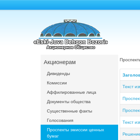
Проспект
Акционерам
Дивиденды
Заголо
Комиссии
Текст из
Аффилированные лица
Проспект
Документы общества
Проспект
Существенные факты
Голосования
Текст из
Проспекты эмиссии ценных
Решение
бумаг