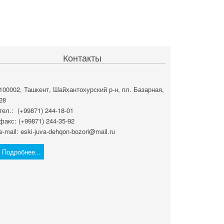
Контакты
100002, Ташкент, Шайхантохурский р-н, пл. Базарная,
28
тел.: (+99871) 244-18-01
факс: (+99871) 244-35-92
e-mail: eski-juva-dehqon-bozori@mail.ru
Подробнее...