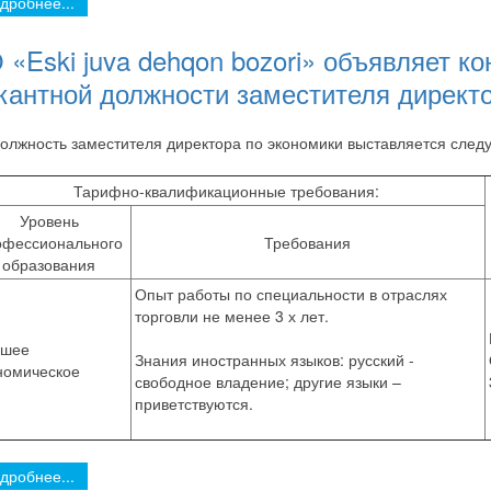
дробнее...
 «Eski juva dehqon bozori» объявляет к
кантной должности заместителя директо
олжность заместителя директора по экономики выставляется сле
Тарифно-квалификационные требования:
Уровень
офессионального
Требования
образования
Опыт работы по специальности в отраслях
торговли не менее 3 х лет.
шее
Знания иностранных языков: русский -
номическое
свободное владение; другие языки –
приветствуются.
дробнее...