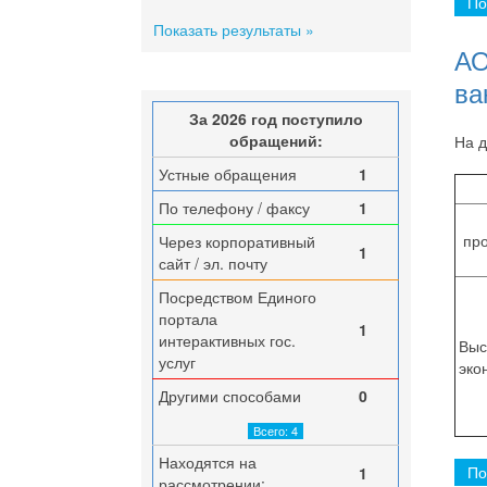
По
Показать результаты »
АО
ва
За 2026 год поступило
обращений:
На д
Устные обращения
1
По телефону / факсу
1
пр
Через корпоративный
1
сайт / эл. почту
Посредством Единого
портала
1
интерактивных гос.
Выс
услуг
эко
Другими способами
0
Всего: 4
Находятся на
По
1
рассмотрении: