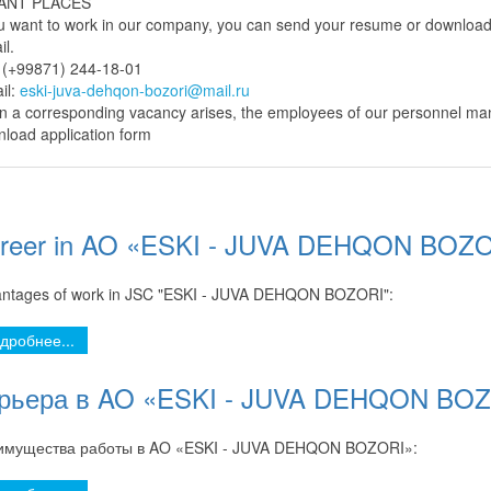
ANT PLACES
ou want to work in our company, you can send your resume or download the 
il.
 (+99871) 244-18-01
il:
eski-juva-dehqon-bozori@mail.ru
 a corresponding vacancy arises, the employees of our personnel ma
load application form
reer in AO «ESKI - JUVA DEHQON BOZ
ntages of work in JSC "ESKI - JUVA DEHQON BOZORI":
дробнее...
рьера в AO «ESKI - JUVA DEHQON BO
имущества работы в AO «ESKI - JUVA DEHQON BOZORI»: