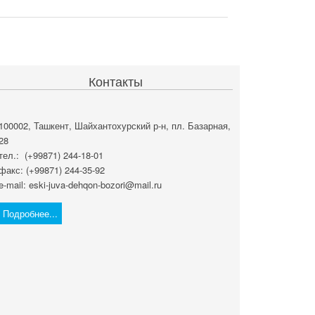
Контакты
100002, Ташкент, Шайхантохурский р-н, пл. Базарная,
28
тел.: (+99871) 244-18-01
факс: (+99871) 244-35-92
e-mail: eski-juva-dehqon-bozori@mail.ru
Подробнее...