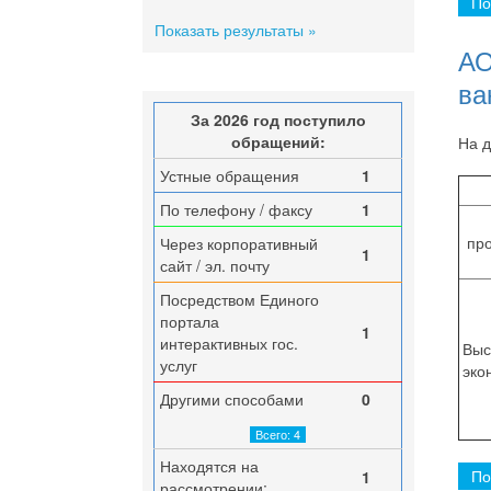
По
Показать результаты »
АО
ва
За 2026 год поступило
обращений:
На д
Устные обращения
1
По телефону / факсу
1
пр
Через корпоративный
1
сайт / эл. почту
Посредством Единого
портала
1
интерактивных гос.
Выс
услуг
эко
Другими способами
0
Всего: 4
Находятся на
По
1
рассмотрении: