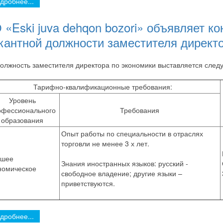
дробнее...
 «Eski juva dehqon bozori» объявляет к
кантной должности заместителя директо
олжность заместителя директора по экономики выставляется сле
Тарифно-квалификационные требования:
Уровень
офессионального
Требования
образования
Опыт работы по специальности в отраслях
торговли не менее 3 х лет.
шее
Знания иностранных языков: русский -
номическое
свободное владение; другие языки –
приветствуются.
дробнее...