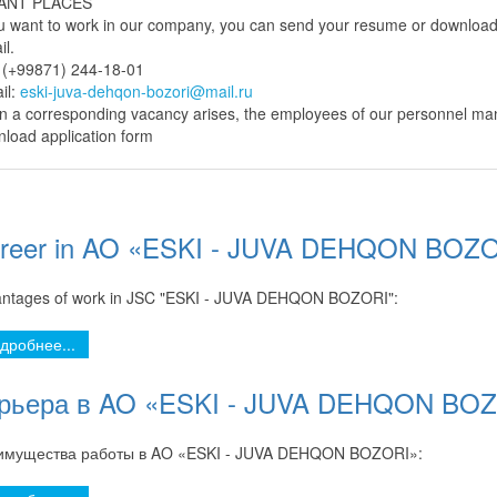
ANT PLACES
ou want to work in our company, you can send your resume or download the 
il.
 (+99871) 244-18-01
il:
eski-juva-dehqon-bozori@mail.ru
 a corresponding vacancy arises, the employees of our personnel ma
load application form
reer in AO «ESKI - JUVA DEHQON BOZ
ntages of work in JSC "ESKI - JUVA DEHQON BOZORI":
дробнее...
рьера в AO «ESKI - JUVA DEHQON BO
имущества работы в AO «ESKI - JUVA DEHQON BOZORI»: