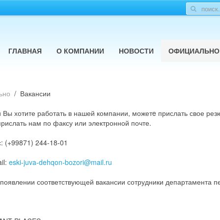
ГЛАВНАЯ
О КОМПАНИИ
НОВОСТИ
ОФИЦИАЛЬНО
ьно
Вакансии
 Вы хотите работать в нашей компании, можетe прислать свое рез
прислать нам по факсу или электронной почте.
: (+99871) 244-18-01
il:
eski-juva-dehqon-bozori@mail.ru
появлении соответствующей вакансии сотрудники департамента п